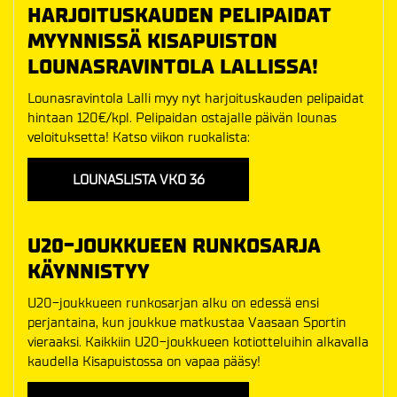
HARJOITUSKAUDEN PELIPAIDAT
MYYNNISSÄ KISAPUISTON
LOUNASRAVINTOLA LALLISSA!
Lounasravintola Lalli myy nyt harjoituskauden pelipaidat
hintaan 120€/kpl. Pelipaidan ostajalle päivän lounas
veloituksetta! Katso viikon ruokalista:
LOUNASLISTA VKO 36
U20-JOUKKUEEN RUNKOSARJA
KÄYNNISTYY
U20-joukkueen runkosarjan alku on edessä ensi
perjantaina, kun joukkue matkustaa Vaasaan Sportin
vieraaksi. Kaikkiin U20-joukkueen kotiotteluihin alkavalla
kaudella Kisapuistossa on vapaa pääsy!