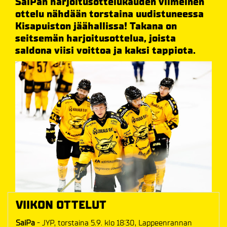
SaiPan harjoitusottelukauden viimeinen
ottelu nähdään torstaina uudistuneessa
Kisapuiston jäähallissa! Takana on
seitsemän harjoitusottelua, joista
saldona viisi voittoa ja kaksi tappiota.
VIIKON OTTELUT
SaiPa
- JYP, torstaina 5.9. klo 18:30, Lappeenrannan