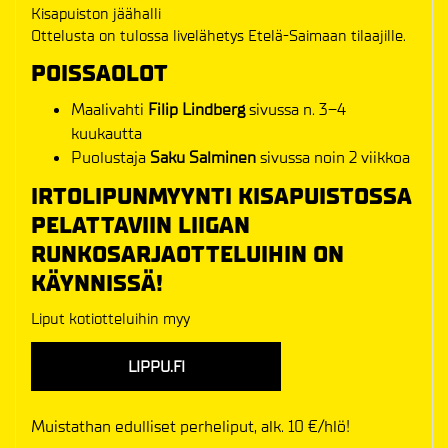
Kisapuiston jäähalli
Ottelusta on tulossa livelähetys Etelä-Saimaan tilaajille.
POISSAOLOT
Maalivahti
Filip Lindberg
sivussa n. 3–4
kuukautta
Puolustaja
Saku Salminen
sivussa noin 2 viikkoa
IRTOLIPUNMYYNTI KISAPUISTOSSA
PELATTAVIIN LIIGAN
RUNKOSARJAOTTELUIHIN ON
KÄYNNISSÄ!
Liput kotiotteluihin myy
LIPPU.FI
Muistathan edulliset perheliput, alk. 10 €/hlö!