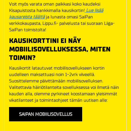
Voit myös varata oman paikkasi koko kaudeksi
Kisapuistosta hankkimalla kausikortin!
Lue lisää
kausareista täältä
ja lunasta omasi SaiPan
verkkokaupasta, Lippu.fi- palvelusta tai suoraan Liiga-
SaiPan toimistolta!
KAUSIKORTTINI EI NÄY
MOBIILISOVELLUKSESSA, MITEN
TOIMIN?
Kausikortit latautuvat mobiilisovellukseen kortin
uudelleen maksettuasi noin 1-2vrk viiveellä.
Suosittelemme päivittämään mobiilisovelluksen.
Valitettavia häiriötilanteita sovelluksessa voi ilmetä näin
kauden alla, olemme pyrkineet koostamaan yleisimmät
vikatilanteet ja toimintaohjeet tämän uutisen alle:
SAIPAN MOBIILISOVELLUS