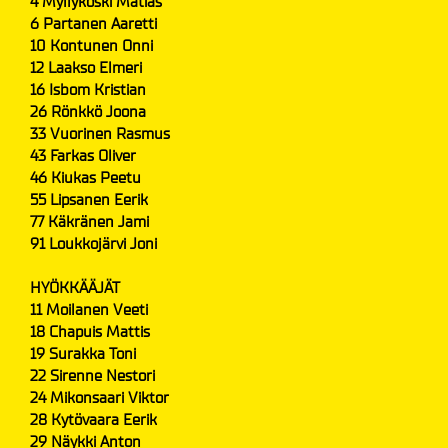
4 Myllykoski Matias
6 Partanen Aaretti
10 Kontunen Onni
12 Laakso Elmeri
16 Isbom Kristian
26 Rönkkö Joona
33 Vuorinen Rasmus
43 Farkas Oliver
46 Kiukas Peetu
55 Lipsanen Eerik
77 Käkränen Jami
91 Loukkojärvi Joni
HYÖKKÄÄJÄT
11 Moilanen Veeti
18 Chapuis Mattis
19 Surakka Toni
22 Sirenne Nestori
24 Mikonsaari Viktor
28 Kytövaara Eerik
29 Näykki Anton