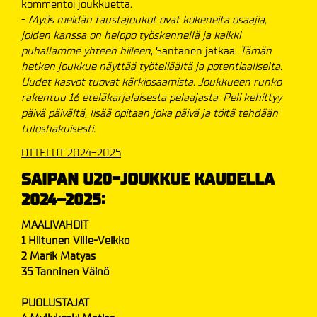
kommentoi joukkuetta.
-
Myös meidän taustajoukot ovat kokeneita osaajia,
joiden kanssa on helppo työskennellä ja kaikki
puhallamme yhteen hiileen
, Santanen jatkaa.
Tämän
hetken joukkue näyttää työteliäältä ja potentiaaliselta.
Uudet kasvot tuovat kärkiosaamista. Joukkueen runko
rakentuu 16 eteläkarjalaisesta pelaajasta. Peli kehittyy
päivä päivältä, lisää opitaan joka päivä ja töitä tehdään
tuloshakuisesti.
OTTELUT 2024-2025
SAIPAN U20-JOUKKUE KAUDELLA
2024–2025:
MAALIVAHDIT
1 Hiltunen Ville-Veikko
2 Marik Matyas
35 Tanninen Väinö
PUOLUSTAJAT