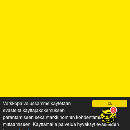
Verkkopalvelussamme käytetään
Ok
evästeitä käyttäjäkokemuksen
parantamiseen sekä markkinoinnin kohdentamiseen ja
mittaamiseen. Käyttämällä palvelua hyväksyt evästeiden