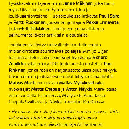
Fysiikkavalmentajana toimii
Janne Mäkinen
, joka toimii
myös Liiga-joukkueen fysioterapeuttina ja
joukkueenjohtajana. Huoltojoukoissa jatkavat
Pauli Saira
ja
Pertti Ruokonen,
joukkueenjohtajina
Pekka Linnavirta
ja
Jan-Erik Palviainen.
Joukkueen pelaajalistan ja
pelinumerot löydät artikkelin alapuolelta.
Joukkueesta löytyy tulevallekin kaudelle monta
mielenkiintoista seurattavaa pelaajaa. Mm. jo Liigan
harjoitusotteluissakin esiintynyt hyökkääjä
Richard
Zemlicka
sekä omata U18-joukkueesta nostettu
Tino
Rinkinen
, jonka rooli on harjoitusotteluissa ollut näkyvä.
Uusina niminä joukkueeseen ovat liittyneet maalivahti
Matyas Marik
, puolustaja
Matias Myllykoski
sekä
hyökkääjät
Mattis Chapuis
ja
Anton Näykki
. Marik pelasi
viime kaudella Tschekeissä, Myllykoski Kanadassa,
Chapuis Sveitsissä ja Näykki Kouvolan KooKoossa.
-
Hienoa on ollut olla jälleen täällä nuorten parissa. Totta
kai poikien innostuneisuus ruokkii myös omaa
innostuneisuuttani
, päävalmentaja Ari Santanen