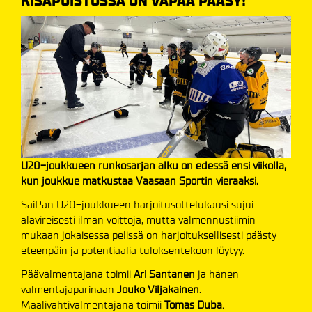
KISAPUISTOSSA ON VAPAA PÄÄSY!
U20-joukkueen runkosarjan alku on edessä ensi viikolla,
kun joukkue matkustaa Vaasaan Sportin vieraaksi.
SaiPan U20-joukkueen harjoitusottelukausi sujui
alavireisesti ilman voittoja, mutta valmennustiimin
mukaan jokaisessa pelissä on harjoituksellisesti päästy
eteenpäin ja potentiaalia tuloksentekoon löytyy.
Päävalmentajana toimii
Ari Santanen
ja hänen
valmentajaparinaan
Jouko Viljakainen
.
Maalivahtivalmentajana toimii
Tomas Duba
.