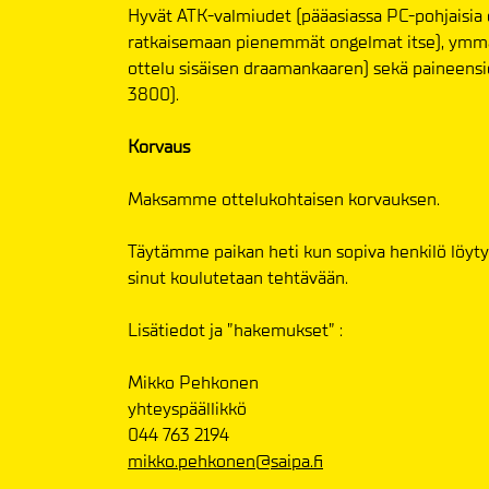
Hyvät ATK-valmiudet (pääasiassa PC-pohjaisia oh
ratkaisemaan pienemmät ongelmat itse), ymmär
ottelu sisäisen draamankaaren) sekä paineensiet
3800).
Korvaus
Maksamme ottelukohtaisen korvauksen.
Täytämme paikan heti kun sopiva henkilö löyty
sinut koulutetaan tehtävään.
Lisätiedot ja ”hakemukset” :
Mikko Pehkonen
yhteyspäällikkö
044 763 2194
mikko.pehkonen@saipa.fi