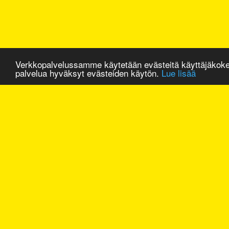
Verkkopalvelussamme käytetään evästeitä käyttäjäkok
palvelua hyväksyt evästeiden käytön.
Lue lisää