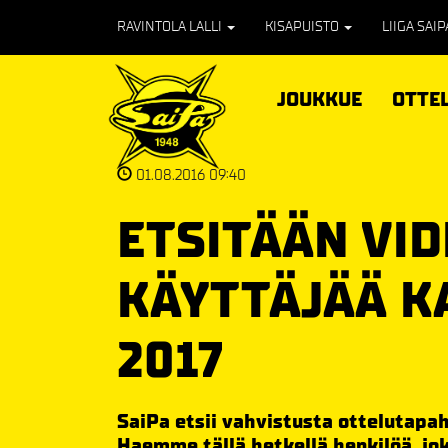
RAVINTOLA LALLI
KISAPUISTO
LIIGA SAI
JOUKKUE
OTTE
01.08.2016 09:40
ETSITÄÄN VI
KÄYTTÄJÄÄ K
2017
SaiPa etsii vahvistusta ottelutap
Haemme tällä hetkellä henkilöä, jok