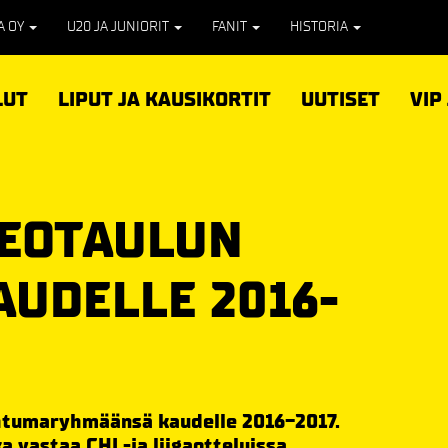
PA OY
U20 JA JUNIORIT
FANIT
HISTORIA
LUT
LIPUT JA KAUSIKORTIT
UUTISET
VIP
DEOTAULUN
AUDELLE 2016-
ahtumaryhmäänsä kaudelle 2016-2017.
a vastaa CHL-ja liigaotteluissa