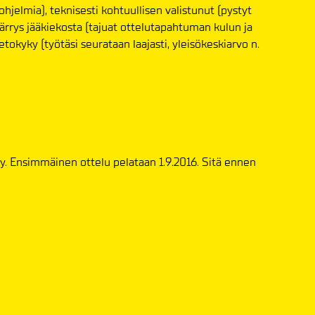
jelmia), teknisesti kohtuullisen valistunut (pystyt
rys jääkiekosta (tajuat ottelutapahtuman kulun ja
okyky (työtäsi seurataan laajasti, yleisökeskiarvo n.
y. Ensimmäinen ottelu pelataan 1.9.2016. Sitä ennen