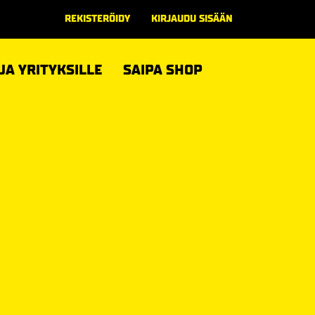
REKISTERÖIDY
KIRJAUDU SISÄÄN
 JA YRITYKSILLE
SAIPA SHOP