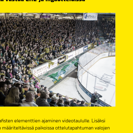
fisten elementtien ajaminen videotaululle. Lisäksi
määriteltävissä paikoissa ottelutapahtuman valojen