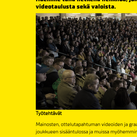
videotaulusta sekä valoista.
Työtehtävät
Mainosten, ottelutapahtuman videoiden ja graa
joukkueen sisääntulossa ja muissa myöhemmin 