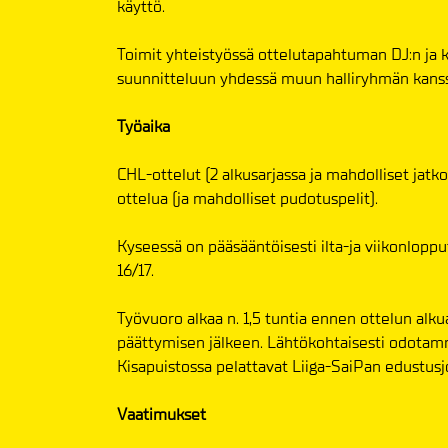
käyttö.
Toimit yhteistyössä ottelutapahtuman DJ:n ja k
suunnitteluun yhdessä muun halliryhmän kanss
Työaika
CHL-ottelut (2 alkusarjassa ja mahdolliset jatko
ottelua (ja mahdolliset pudotuspelit).
Kyseessä on pääsääntöisesti ilta-ja viikonlopput
16/17.
Työvuoro alkaa n. 1,5 tuntia ennen ottelun alku
päättymisen jälkeen. Lähtökohtaisesti odotamm
Kisapuistossa pelattavat Liiga-SaiPan edustus
Vaatimukset