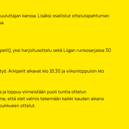
uuluttajan kanssa. Lisäksi osallistut ottelutapahtuman
a.
pelit), yksi harjoitusottelu sekä Liigan runkosarjassa 30
yö. Arkipelit alkavat klo 18.30 ja viikonloppuisin klo
a ja loppuu viimeistään puoli tuntia ottelun
e, että olet valmis tekemään kaikki kauden aikana
joukkueen ottelut.