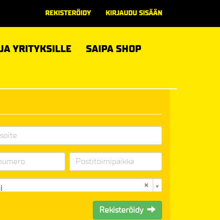
REKISTERÖIDY
KIRJAUDU SISÄÄN
 JA YRITYKSILLE
SAIPA SHOP
i
Rekisteröidy