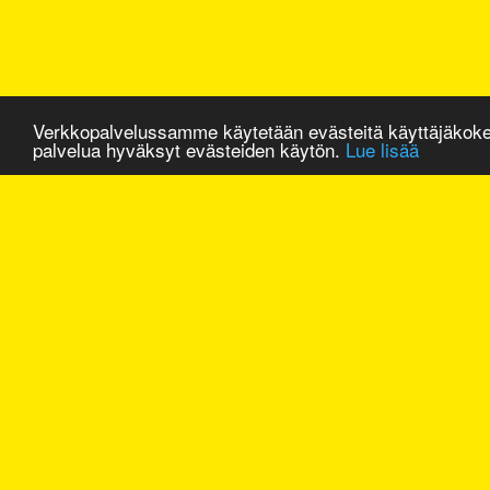
Verkkopalvelussamme käytetään evästeitä käyttäjäkok
palvelua hyväksyt evästeiden käytön.
Lue lisää