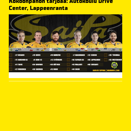
Kokoonpanon tarjoaa: Autokoulu Drive
Center, Lappeenranta