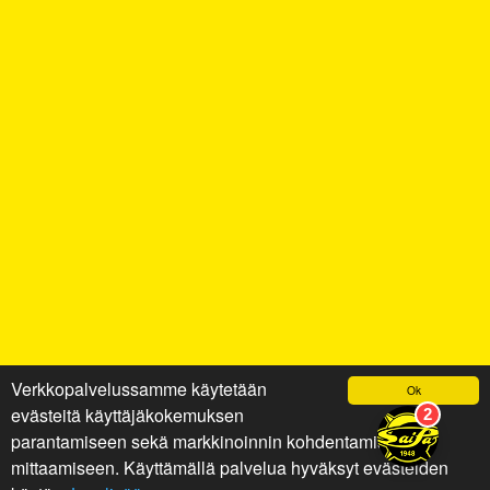
Verkkopalvelussamme käytetään
Ok
evästeitä käyttäjäkokemuksen
parantamiseen sekä markkinoinnin kohdentamiseen ja
mittaamiseen. Käyttämällä palvelua hyväksyt evästeiden