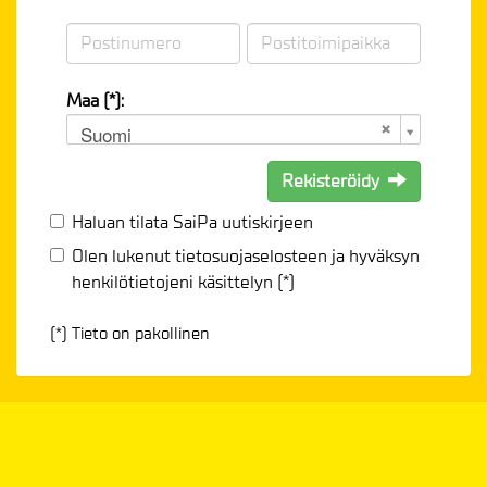
Maa (*):
Suomi
Rekisteröidy
Haluan tilata SaiPa uutiskirjeen
Olen lukenut
tietosuojaselosteen
ja hyväksyn
henkilötietojeni käsittelyn (*)
(*) Tieto on pakollinen