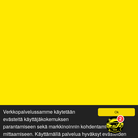
Verkkopalvelussamme käytetään
Ok
evästeitä käyttäjäkokemuksen
parantamiseen sekä markkinoinnin kohdentamiseen ja
mittaamiseen. Käyttämällä palvelua hyväksyt evästeiden