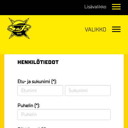
Navig
Navig
HENKILÖTIEDOT
Etu- ja sukunimi (*):
Puhelin (*):