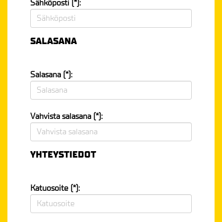
Sähköposti (*):
SALASANA
Salasana (*):
Vahvista salasana (*):
YHTEYSTIEDOT
Katuosoite (*):