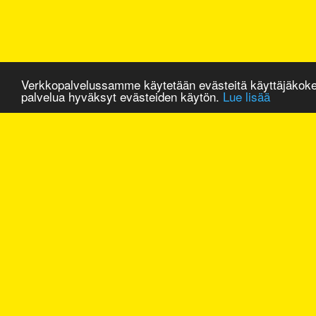
Verkkopalvelussamme käytetään evästeitä käyttäjäkok
palvelua hyväksyt evästeiden käytön.
Lue lisää