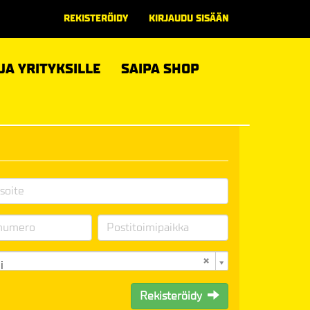
REKISTERÖIDY
KIRJAUDU SISÄÄN
 JA YRITYKSILLE
SAIPA SHOP
i
Rekisteröidy