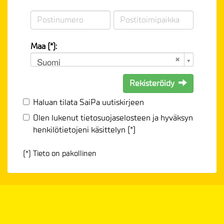
Maa (*):
Suomi
Rekisteröidy
Haluan tilata SaiPa uutiskirjeen
Olen lukenut
tietosuojaselosteen
ja hyväksyn
henkilötietojeni käsittelyn (*)
(*) Tieto on pakollinen