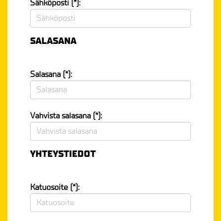
Sähköposti (*):
SALASANA
Salasana (*):
Vahvista salasana (*):
YHTEYSTIEDOT
Katuosoite (*):