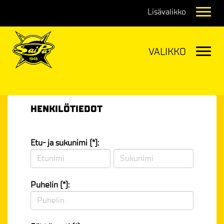
Navig
Navig
HENKILÖTIEDOT
Etu- ja sukunimi (*):
Puhelin (*):