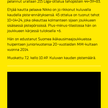
pelannut urallaan 215 Liiga-ottelua tehopistein 44+39=83.
Ehjää kautta pelaava Nikko on jo rikkonut kuluvalla
kaudella piste-ennätyksensä. 45 ottelua on tuonut tehot
10+14=24, joka oikeuttaa kolmanteen sijaan joukkueen
sisäisessä pistepörssissä. Plus-miinus-tilastossa hän on
joukkueen kärjessä tuloksella +6.
Hän on edustanut Suomea ikäkausimaajoukkueissa
huipentaen juniorivuotensa 20-vuotiaiden MM-kultaan
vuonna 2014.
Muokattu 7.2. kello 10.49: Kuluvan kauden pistemäärä.