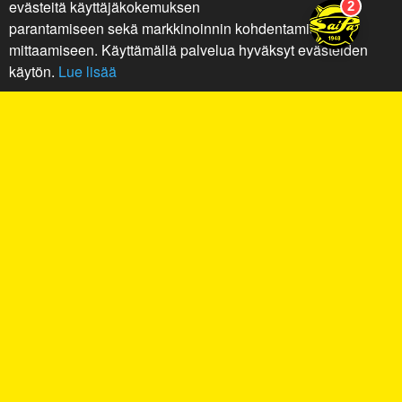
evästeitä käyttäjäkokemuksen
parantamiseen sekä markkinoinnin kohdentamiseen ja
mittaamiseen. Käyttämällä palvelua hyväksyt evästeiden
käytön.
Lue lisää