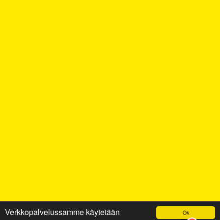
Verkkopalvelussamme käytetään
Ok