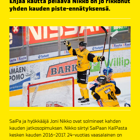
Ehjää kautta pelaava Nikko on jo rikkonut
yhden kauden piste-ennätyksensä.
SaiPa ja hyökkääjä Joni Nikko ovat solmineet kahden
kauden jatkosopimuksen. Nikko siirtyi SaiPaan KalPasta
kesken kauden 2016-2017. 24-vuotias vaasalainen on