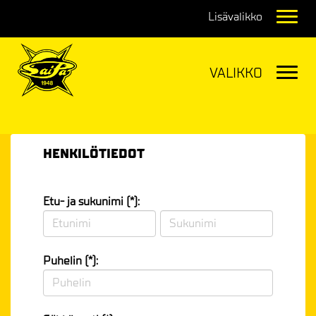
Navig
Navig
HENKILÖTIEDOT
Etu- ja sukunimi (*):
Puhelin (*):