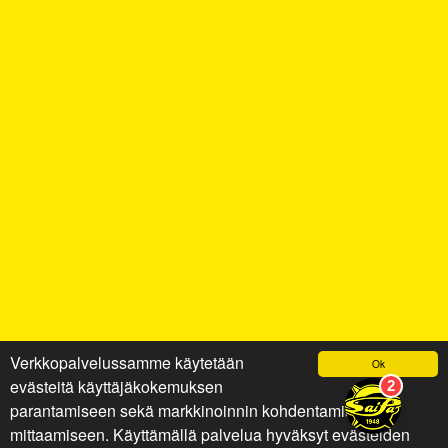
Verkkopalvelussamme käytetään
Ok
evästeitä käyttäjäkokemuksen
parantamiseen sekä markkinoinnin kohdentamiseen ja
mittaamiseen. Käyttämällä palvelua hyväksyt evästeiden