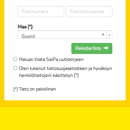
Maa (*):
Suomi
Rekisteröidy
Haluan tilata SaiPa uutiskirjeen
Olen lukenut
tietosuojaselosteen
ja hyväksyn
henkilötietojeni käsittelyn (*)
(*) Tieto on pakollinen