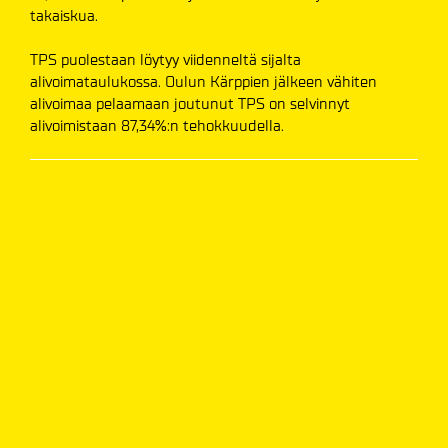
takaiskua.
TPS puolestaan löytyy viidenneltä sijalta
alivoimataulukossa. Oulun Kärppien jälkeen vähiten
alivoimaa pelaamaan joutunut TPS on selvinnyt
alivoimistaan 87,34%:n tehokkuudella.