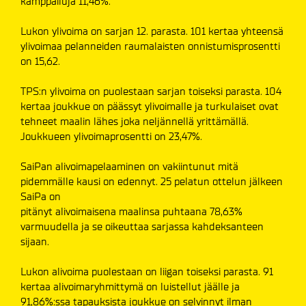
kamppailuja 11,46%.
Lukon ylivoima on sarjan 12. parasta. 101 kertaa yhteensä
ylivoimaa pelanneiden raumalaisten onnistumisprosentti
on 15,62.
TPS:n ylivoima on puolestaan sarjan toiseksi parasta. 104
kertaa joukkue on päässyt ylivoimalle ja turkulaiset ovat
tehneet maalin lähes joka neljännellä yrittämällä.
Joukkueen ylivoimaprosentti on 23,47%.
SaiPan alivoimapelaaminen on vakiintunut mitä
pidemmälle kausi on edennyt. 25 pelatun ottelun jälkeen
SaiPa on
pitänyt alivoimaisena maalinsa puhtaana 78,63%
varmuudella ja se oikeuttaa sarjassa kahdeksanteen
sijaan.
Lukon alivoima puolestaan on liigan toiseksi parasta. 91
kertaa alivoimaryhmittymä on luistellut jäälle ja
91,86%:ssa tapauksista joukkue on selvinnyt ilman