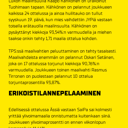
Lukon maalinsuulla Kaapo Kähkönen on urakoinut
Tuohimaan tapaan. Kähkönen on pelannut joukkueen
kaikissa 24 ottelussa ja ainoa huilitauko on tullut
syyskuun 19. päivä, kun mies vaihdettiin JYPiä vastaan
toisella erätauolla maalinsuulta. Kähkönen on
pysäyttänyt kiekkoja 93,54%:n varmuudella ja miehen
taakse onkin tehty 1,71 maalia ottelua kohden.
TPS:ssä maalivahtien peluuttaminen on tehty tasaisesti.
Maalivahdeista enemmän on pelannut Oskari Setänen,
joka on 17 ottelussa torjunut kiekkoja 90,76%:n
varmuudella. Joukkueen toinen maalivahti Rasmus
Tirronen on puolestaan pelannut 10 ottelua
torjuntaprosentilla 93,87%.
ERIKOISTILANNEPELAAMINEN
Edellisessä ottelussa Ässiä vastaan SaiPa sai kolmesti
yrittää ylivoimamaalia onnistumatta kuitenkaan siinä.
Joukkueen ylivoimaprosentti on ennen viikonlopun