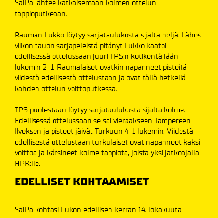
SaiPa lähtee katkaisemaan kolmen ottelun
tappioputkeaan.
Rauman Lukko löytyy sarjataulukosta sijalta neljä. Lähes
viikon tauon sarjapeleistä pitänyt Lukko kaatoi
edellisessä ottelussaan juuri TPS:n kotikentällään
lukemin 2-1. Raumalaiset ovatkin napanneet pisteitä
viidestä edellisestä ottelustaan ja ovat tällä hetkellä
kahden ottelun voittoputkessa.
TPS puolestaan löytyy sarjataulukosta sijalta kolme.
Edellisessä ottelussaan se sai vieraakseen Tampereen
Ilveksen ja pisteet jäivät Turkuun 4-1 lukemin. Viidestä
edellisestä ottelustaan turkulaiset ovat napanneet kaksi
voittoa ja kärsineet kolme tappiota, joista yksi jatkoajalla
HPK:lle.
EDELLISET KOHTAAMISET
SaiPa kohtasi Lukon edellisen kerran 14. lokakuuta,