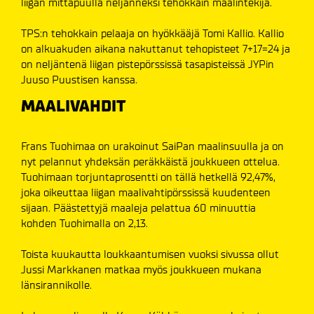
liigan mittapuulla neljänneksi tehokkain maalintekijä.
TPS:n tehokkain pelaaja on hyökkääjä Tomi Kallio. Kallio
on alkuakuden aikana nakuttanut tehopisteet 7+17=24 ja
on neljäntenä liigan pistepörssissä tasapisteissä JYPin
Juuso Puustisen kanssa.
MAALIVAHDIT
Frans Tuohimaa on urakoinut SaiPan maalinsuulla ja on
nyt pelannut yhdeksän peräkkäistä joukkueen ottelua.
Tuohimaan torjuntaprosentti on tällä hetkellä 92,47%,
joka oikeuttaa liigan maalivahtipörssissä kuudenteen
sijaan. Päästettyjä maaleja pelattua 60 minuuttia
kohden Tuohimalla on 2,13.
Toista kuukautta loukkaantumisen vuoksi sivussa ollut
Jussi Markkanen matkaa myös joukkueen mukana
länsirannikolle.