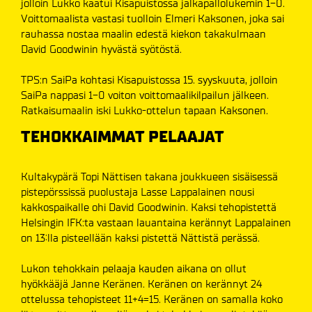
jolloin Lukko kaatui Kisapuistossa jalkapallolukemin 1-0.
Voittomaalista vastasi tuolloin Elmeri Kaksonen, joka sai
rauhassa nostaa maalin edestä kiekon takakulmaan
David Goodwinin hyvästä syötöstä.
TPS:n SaiPa kohtasi Kisapuistossa 15. syyskuuta, jolloin
SaiPa nappasi 1-0 voiton voittomaalikilpailun jälkeen.
Ratkaisumaalin iski Lukko-ottelun tapaan Kaksonen.
TEHOKKAIMMAT PELAAJAT
Kultakypärä Topi Nättisen takana joukkueen sisäisessä
pistepörssissä puolustaja Lasse Lappalainen nousi
kakkospaikalle ohi David Goodwinin. Kaksi tehopistettä
Helsingin IFK:ta vastaan lauantaina kerännyt Lappalainen
on 13:lla pisteellään kaksi pistettä Nättistä perässä.
Lukon tehokkain pelaaja kauden aikana on ollut
hyökkääjä Janne Keränen. Keränen on kerännyt 24
ottelussa tehopisteet 11+4=15. Keränen on samalla koko