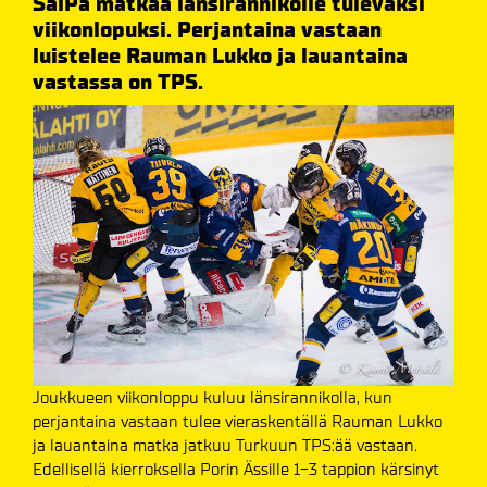
SaiPa matkaa länsirannikolle tulevaksi
viikonlopuksi. Perjantaina vastaan
luistelee Rauman Lukko ja lauantaina
vastassa on TPS.
Joukkueen viikonloppu kuluu länsirannikolla, kun
perjantaina vastaan tulee vieraskentällä Rauman Lukko
ja lauantaina matka jatkuu Turkuun TPS:ää vastaan.
Edellisellä kierroksella Porin Ässille 1-3 tappion kärsinyt