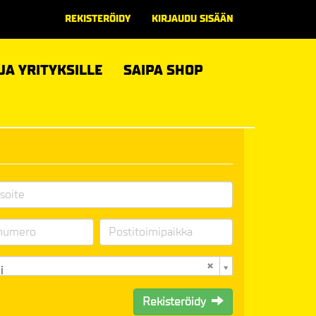
REKISTERÖIDY
KIRJAUDU SISÄÄN
 JA YRITYKSILLE
SAIPA SHOP
i
Rekisteröidy