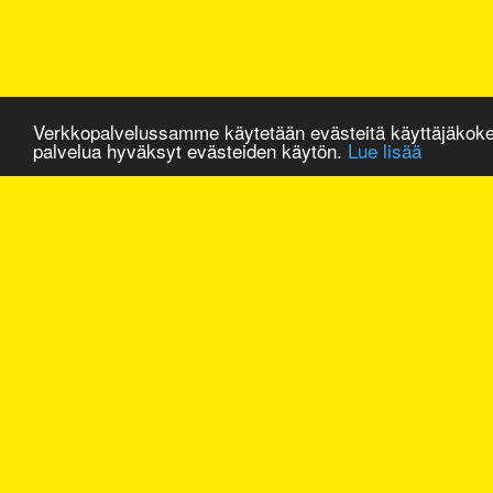
Verkkopalvelussamme käytetään evästeitä käyttäjäkok
palvelua hyväksyt evästeiden käytön.
Lue lisää