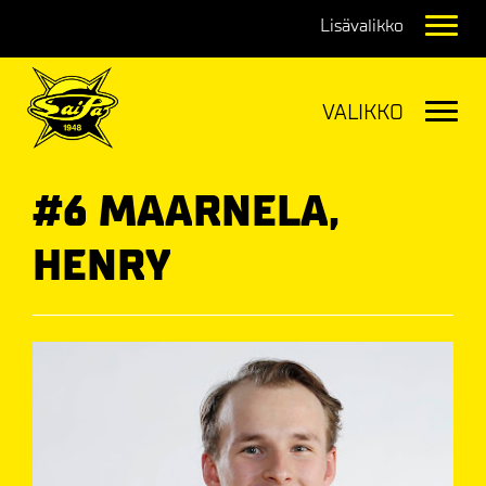
Navig
Navig
#6 MAARNELA,
HENRY