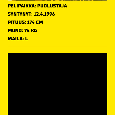
PELIPAIKKA: PUOLUSTAJA
SYNTYNYT: 12.4.1996
PITUUS: 174 CM
PAINO: 74 KG
MAILA: L