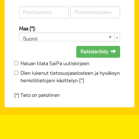
Maa (*):
Suomi
Rekisteröidy
Haluan tilata SaiPa uutiskirjeen
Olen lukenut
tietosuojaselosteen
ja hyväksyn
henkilötietojeni käsittelyn (*)
(*) Tieto on pakollinen