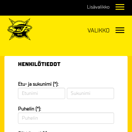
Navig
Navig
HENKILÖTIEDOT
Etu- ja sukunimi (*):
Puhelin (*):