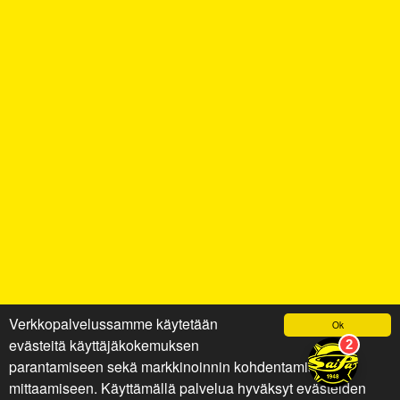
Verkkopalvelussamme käytetään
Ok
evästeitä käyttäjäkokemuksen
parantamiseen sekä markkinoinnin kohdentamiseen ja
mittaamiseen. Käyttämällä palvelua hyväksyt evästeiden