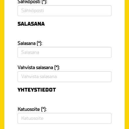
Sähköposti (*):
SALASANA
Salasana (*):
Vahvista salasana (*):
YHTEYSTIEDOT
Katuosoite (*):