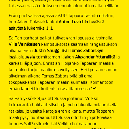
toisessa erässä edukseen ennakkoluulottomalla pelillään.
Erän puolivälissä ajassa 29.00 Tappara tasoitti ottelun,
kun Adam Polasek laukoi
Anton Levtchin
hyvästä
esityöstä lukemiksi 1-1.
SaiPan parhaat paikat tulivat erän lopussa alivoimalla.
Ville Vainikaisen
kampituksesta saamaan rangaistuksen
aikana ensin
Justin Shugg
riisti
Tomas Zaborskyn
keskialuueele toimittaman kiekon
Alexander Yttereliltä
ja
karkasi läpiajoon. Christian Heljanko Tapparan maalilla
kuitenkin torjui maalintekoyrityksen. Heti perään saman
alivoiman aikana Tomas Zaborskyllä oli oma
tekopaikkansa Tapparan maalin kulmalla. Kolmanteen
erään lähdettiin kuitenkin tasatilanteessa 1-1.
SaiPan ykkösketjua ottelussa johtanut Veikko
Loimaranta haki aktiiviisella ja pelirohkealla pelaamisella
ratkaisu jo useita kertoja erän aikana, mutta Tapparan
maali pysyi puhtaana. Ottelussa odottiin jo jatkoaikaa,
kunnes SaiPa viimein iski Veikko Loimarannan