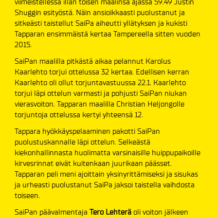
viimeistellessä illan toisen maalinsa ajassa 59.49 Justin
Shuggin esityöstä. Näin ansioikkaasti puolustanut ja
sitkeästi taistellut SaiPa aiheutti yllätyksen ja kukisti
Tapparan ensimmäistä kertaa Tampereella sitten vuoden
2015.
SaiPan maalilla pitkästä aikaa pelannut Karolus
Kaarlehto torjui ottelussa 32 kertaa. Edellisen kerran
Kaarlehto oli ollut torjuntavastuussa 22.1. Kaarlehto
torjui läpi ottelun varmasti ja pohjusti SaiPan niukan
vierasvoiton. Tapparan maalilla Christian Heljongolle
torjuntoja ottelussa kertyi yhteensä 12.
Tappara hyökkäyspelaaminen pakotti SaiPan
puolustuskannalle läpi ottelun. Selkeästä
kiekonhallinnasta huolimatta varsinaisille huippupaikoille
kirvesrinnat eivät kuitenkaan juurikaan päässet.
Tapparan peli meni ajoittain yksinyrittämiseksi ja sisukas
ja urheasti puolustanut SaiPa jaksoi taistella vaihdosta
toiseen.
SaiPan päävalmentaja
Tero Lehterä
oli voiton jälkeen