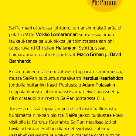
SaiPa meni ottelussa johtoon, kun ensimmäistä erää oli
pelattu 9.06
Veikko Loimarannan
seuratessa oman
laukauksensa paluukiekkoa, ja toimittaessa sen ohi
tapparavahti
Christian Heljangon
. Syöttöpisteet
Loimarannan maaliin kirjauttivat
Mario Grman
ja
David
Bernhardt
.
Ensimmäinen erä eteni vahvasti Tapparan komennossa,
mutta SaiPan puolustus maalivahti
Karolus Kaarlehdon
johdolla kuitenkin kesti. Puolustaja
Adam Polasekin
tolppalaukausta lähemmäksi isännät eivät päässeet, ja
näin erätauolle siirryttiin SaiPan johtaessa 0-1.
Toisessa erässä Tapparan peli oli selvästä hallinnasta
huolimatta nihkeän oloista, SaiPa jaksoi puolustaa koko
viisikolla ja Karolus Kaarlehto SaiPan maalissa jatkoi
hyviä otteitaan. SaiPan tilanteet syntyivät lähinnä
vastahyökkäyksistä ja Veikko Loimaranta erottui myös