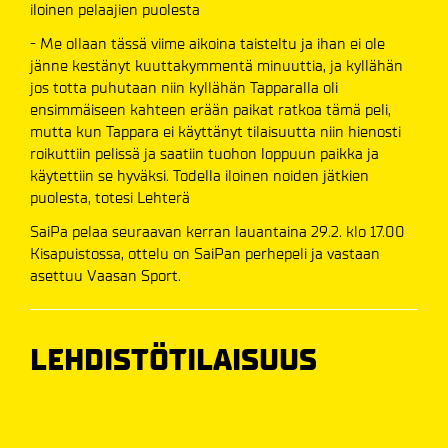
iloinen pelaajien puolesta
- Me ollaan tässä viime aikoina taisteltu ja ihan ei ole
jänne kestänyt kuuttakymmentä minuuttia, ja kyllähän
jos totta puhutaan niin kyllähän Tapparalla oli
ensimmäiseen kahteen erään paikat ratkoa tämä peli,
mutta kun Tappara ei käyttänyt tilaisuutta niin hienosti
roikuttiin pelissä ja saatiin tuohon loppuun paikka ja
käytettiin se hyväksi. Todella iloinen noiden jätkien
puolesta, totesi Lehterä
SaiPa pelaa seuraavan kerran lauantaina 29.2. klo 17.00
Kisapuistossa, ottelu on SaiPan perhepeli ja vastaan
asettuu Vaasan Sport.
LEHDISTÖTILAISUUS