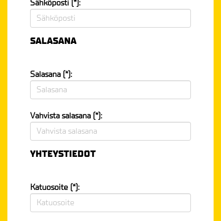
Sähköposti (*):
SALASANA
Salasana (*):
Vahvista salasana (*):
YHTEYSTIEDOT
Katuosoite (*):