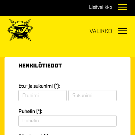
Navig
Navig
HENKILÖTIEDOT
Etu- ja sukunimi (*):
Puhelin (*):