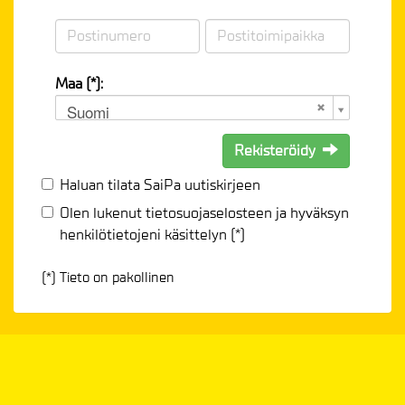
Maa (*):
Suomi
Rekisteröidy
Haluan tilata SaiPa uutiskirjeen
Olen lukenut
tietosuojaselosteen
ja hyväksyn
henkilötietojeni käsittelyn (*)
(*) Tieto on pakollinen