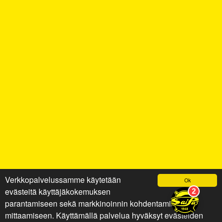
Verkkopalvelussamme käytetään
Ok
evästeitä käyttäjäkokemuksen
parantamiseen sekä markkinoinnin kohdentamiseen ja
mittaamiseen. Käyttämällä palvelua hyväksyt evästeiden