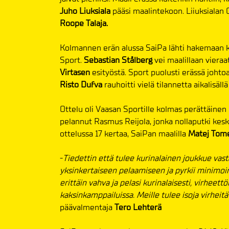
Juho
Liuksiala
pääsi maalintekoon. Liiuksialan 0
Roope
Talaja.
Kolmannen erän alussa SaiPa lähti hakemaan k
Sport.
Sebastian Stålberg
vei maalillaan vieraa
Virtasen
esityöstä. Sport puolusti erässä johto
Risto Dufva
rauhoitti vielä tilannetta aikalisällä
Ottelu oli Vaasan Sportille kolmas perättäinen 
pelannut Rasmus Reijola, jonka nollaputki keski
ottelussa 17 kertaa, SaiPan maalilla
Matej Tome
-
Tiedettin että tulee kurinalainen joukkue vast
yksinkertaiseen pelaamiseen ja pyrkii minimoim
erittäin vahva ja pelasi kurinalaisesti, virheettö
kaksinkamppailuissa. Meille tulee isoja virheitä
päävalmentaja
Tero Lehterä