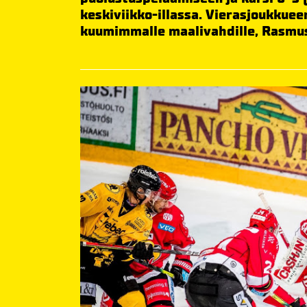
keskiviikko-illassa. Vierasjoukkuee
kuumimmalle maalivahdille, Rasmus Re