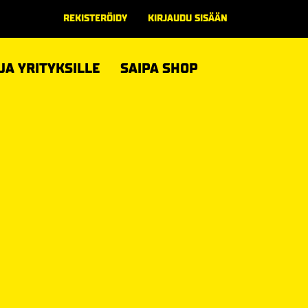
REKISTERÖIDY
KIRJAUDU SISÄÄN
 JA YRITYKSILLE
SAIPA SHOP