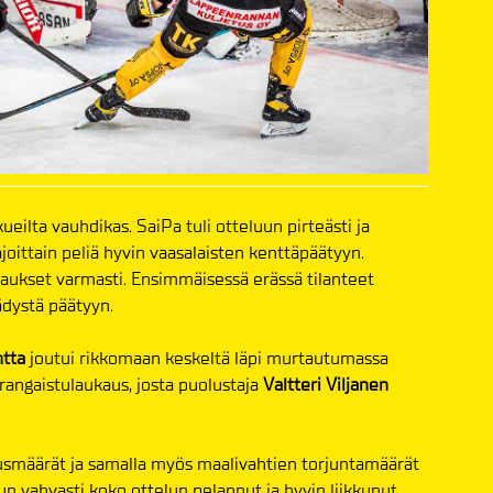
ilta vauhdikas. SaiPa tuli otteluun pirteästi ja
ajoittain peliä hyvin vaasalaisten kenttäpäätyyn.
kaukset varmasti. Ensimmäisessä erässä tilanteet
ädystä päätyyn.
ntta
joutui rikkomaan keskeltä läpi murtautumassa
 rangaistulaukaus, josta puolustaja
Valtteri Viljanen
smäärät ja samalla myös maalivahtien torjuntamäärät
 kun vahvasti koko ottelun pelannut ja hyvin liikkunut