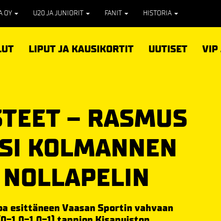
PA OY
U20 JA JUNIORIT
FANIT
HISTORIA
LUT
LIPUT JA KAUSIKORTIT
UUTISET
VIP
STEET – RASMUS
ASI KOLMANNEN
 NOLLAPELIN
koa esittäneen Vaasan Sportin vahvaan
(0-1,0-1,0-1) tappion Kisapuiston