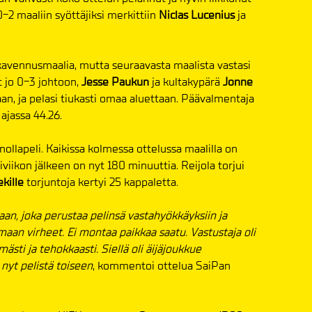
-2 maaliin syöttäjiksi merkittiin
Niclas Lucenius
ja
avennusmaalia, mutta seuraavasta maalista vastasi
t jo 0-3 johtoon,
Jesse Paukun
ja kultakypärä
Jonne
aan, ja pelasi tiukasti omaa aluettaan. Päävalmentaja
 ajassa 44.26.
nollapeli. Kaikissa kolmessa ottelussa maalilla on
viikon jälkeen on nyt 180 minuuttia. Reijola torjui
kille
torjuntoja kertyi 25 kappaletta.
aan, joka perustaa pelinsä vastahyökkäyksiin ja
aan virheet. Ei montaa paikkaa saatu. Vastustaja oli
mästi ja tehokkaasti. Siellä oli äijäjoukkue
 nyt pelistä toiseen
, kommentoi ottelua SaiPan