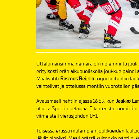
Ottelun ensimmäinen erä oli molemmilta joukkue
erityisesti erän alkupuoliskolla joukkue painoi 
Maalivahti
Rasmus Reijola
torjui kuitenkin lau
vaihtelivat ja ottelussa mentiin vuorotellen pä
Avausmaali nähtiin ajassa 16.59, kun
Jaakko La
ollutta Sportin pelaajaa. Tilanteesta tuomittiin
viimeisteli vierasjohdon 0-1.
Toisessa erässä molempien joukkueiden laukau
jäivät pieniksi. Maali erässä kuitenkin nähtiin,