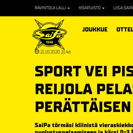
RAVINTOLA LALLI
KISAPUISTO
LIIGA SAI
JOUKKUE
OTTE
21.10.2020 21:46
SPORT VEI PI
REIJOLA PEL
PERÄTTÄISEN
SaiPa törmäsi kliinistä vieraskiek
puolustuspelaamiseen ja kärsi 0-3 