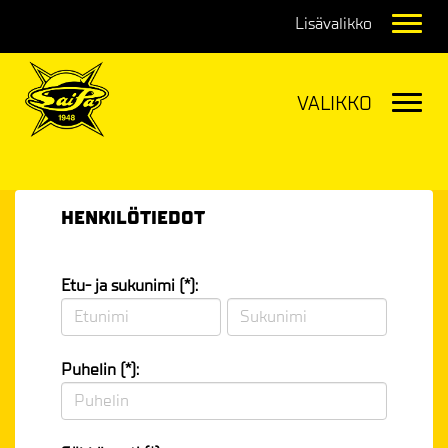
Navig
Navig
HENKILÖTIEDOT
Etu- ja sukunimi (*):
Puhelin (*):