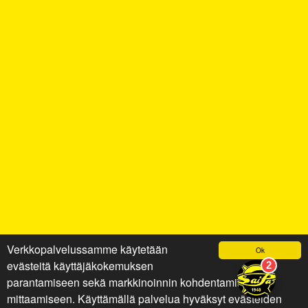
Verkkopalvelussamme käytetään
Ok
evästeitä käyttäjäkokemuksen
parantamiseen sekä markkinoinnin kohdentamiseen ja
mittaamiseen. Käyttämällä palvelua hyväksyt evästeiden