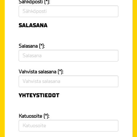
Sähköposti (*):
SALASANA
Salasana (*):
Vahvista salasana (*):
YHTEYSTIEDOT
Katuosoite (*):