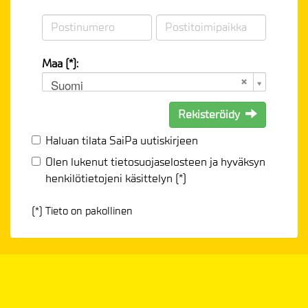
Maa (*):
Suomi
Rekisteröidy
Haluan tilata SaiPa uutiskirjeen
Olen lukenut
tietosuojaselosteen
ja hyväksyn
henkilötietojeni käsittelyn (*)
(*) Tieto on pakollinen