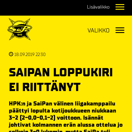
Navig
Navig
18.09.2019 22:30
SAIPAN LOPPUKIRI
EI RIITTÄNYT
HPK:n ja SaiPan välinen liigakamppailu
päättyi lopulta kotijoukkueen niukkaan
3-2 (2-0,0-0,1-2) voittoon. Isännät
johtivat kolmannen erän alussa ottelua jo
selkein 3-0 lukemin, mutta SaiPa tuli