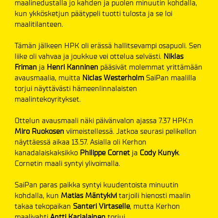
maalinedustalla jo kahden ja puolen minuutin kohdalla,
kun ykkösketjun päätypeli tuotti tulosta ja se loi
maalitilanteen.
Tämän jälkeen HPK oli erässä hallitsevampi osapuoli. Sen
liike oli vahvaa ja joukkue vei ottelua selvästi.
Niklas
Friman
ja
Henri Kanninen
pääsivät molemmat yrittämään
avausmaalia, muitta
Niclas Westerholm
SaiPan maalilla
torjui näyttävästi hämeenlinnalaisten
maalintekoyritykset.
Ottelun avausmaali näki päivänvalon ajassa 7.37 HPK:n
Miro Ruokosen
viimeistellessä. Jatkoa seurasi pelikellon
näyttäessä aikaa 13.57. Asialla oli Kerhon
kanadalaiskaksikko
Philippe Cornet
ja
Cody Kunyk
.
Cornetin maali syntyi ylivoimalla.
SaiPan paras paikka syntyi kuudentoista minuutin
kohdalla, kun
Matias Mäntykivi
tarjoili hienosti maalin
takaa tekopaikan
Santeri Virtaselle
, mutta Kerhon
maalivahti
Antti Karjalainen
torjui.