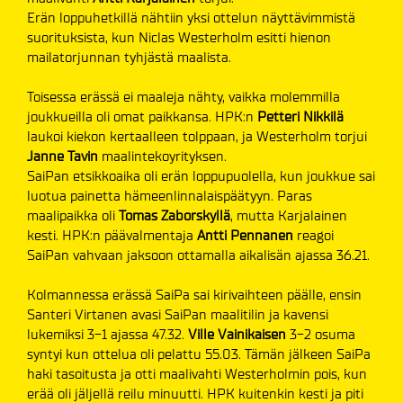
Erän loppuhetkillä nähtiin yksi ottelun näyttävimmistä
suorituksista, kun Niclas Westerholm esitti hienon
mailatorjunnan tyhjästä maalista.
Toisessa erässä ei maaleja nähty, vaikka molemmilla
joukkueilla oli omat paikkansa. HPK:n
Petteri Nikkilä
laukoi kiekon kertaalleen tolppaan, ja Westerholm torjui
Janne Tavin
maalintekoyrityksen.
SaiPan etsikkoaika oli erän loppupuolella, kun joukkue sai
luotua painetta hämeenlinnalaispäätyyn. Paras
maalipaikka oli
Tomas Zaborskyllä
, mutta Karjalainen
kesti. HPK:n päävalmentaja
Antti Pennanen
reagoi
SaiPan vahvaan jaksoon ottamalla aikalisän ajassa 36.21.
Kolmannessa erässä SaiPa sai kirivaihteen päälle, ensin
Santeri Virtanen avasi SaiPan maalitilin ja kavensi
lukemiksi 3-1 ajassa 47.32.
Ville Vainikaisen
3-2 osuma
syntyi kun ottelua oli pelattu 55.03. Tämän jälkeen SaiPa
haki tasoitusta ja otti maalivahti Westerholmin pois, kun
erää oli jäljellä reilu minuutti. HPK kuitenkin kesti ja piti