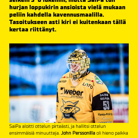
hurjan loppukirin ansioista vielä mukaan
peliin kahdella kavennusmaalilla.
Tasoitukseen asti kiri ei kuitenkaan tällä
kertaa riittänyt.
SaiPa aloitti ottelun pirteästi, ja hallitsi ottelun
ensimmäisiä minuutteja.
John Perssonilla
oli hieno paikka