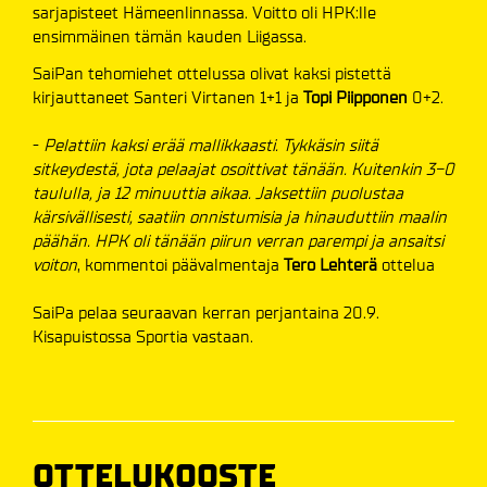
sarjapisteet Hämeenlinnassa. Voitto oli HPK:lle
ensimmäinen tämän kauden Liigassa.
SaiPan tehomiehet ottelussa olivat kaksi pistettä
kirjauttaneet Santeri Virtanen 1+1 ja
Topi Piipponen
0+2.
-
Pelattiin kaksi erää mallikkaasti. Tykkäsin siitä
sitkeydestä, jota pelaajat osoittivat tänään. Kuitenkin 3-0
taululla, ja 12 minuuttia aikaa. Jaksettiin puolustaa
kärsivällisesti, saatiin onnistumisia ja hinauduttiin maalin
päähän. HPK oli tänään piirun verran parempi ja ansaitsi
voiton
, kommentoi päävalmentaja
Tero Lehterä
ottelua
SaiPa pelaa seuraavan kerran perjantaina 20.9.
Kisapuistossa Sportia vastaan.
OTTELUKOOSTE