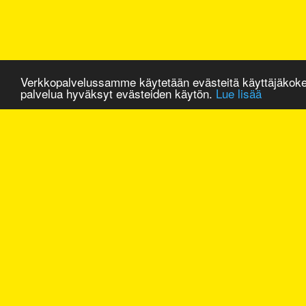
Verkkopalvelussamme käytetään evästeitä käyttäjäkok
palvelua hyväksyt evästeiden käytön.
Lue lisää