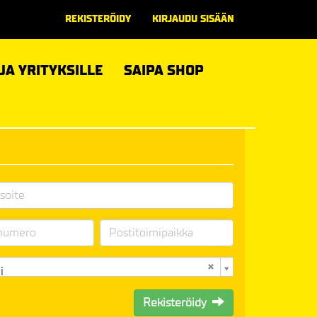
REKISTERÖIDY
KIRJAUDU SISÄÄN
 JA YRITYKSILLE
SAIPA SHOP
i
Rekisteröidy