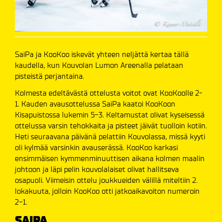
SaiPa ja KooKoo iskevät yhteen neljättä kertaa tällä
kaudella, kun Kouvolan Lumon Areenalla pelataan
pisteistä perjantaina.
Kolmesta edeltävästä ottelusta voitot ovat KooKoolle 2-
1. Kauden avausottelussa SaiPa kaatoi KooKoon
Kisapuistossa lukemin 5-3. Keltamustat olivat kyseisessä
ottelussa varsin tehokkaita ja pisteet jäivät tuolloin kotiin.
Heti seuraavana päivänä pelattiin Kouvolassa, missä kyyti
oli kylmää varsinkin avauserässä. KooKoo karkasi
ensimmäisen kymmenminuuttisen aikana kolmen maalin
johtoon ja läpi pelin kouvolalaiset olivat hallitseva
osapuoli. Viimeisin ottelu joukkueiden välillä miteltiin 2.
lokakuuta, jolloin KooKoo otti jatkoaikavoiton numeroin
2-1.
SAIPA