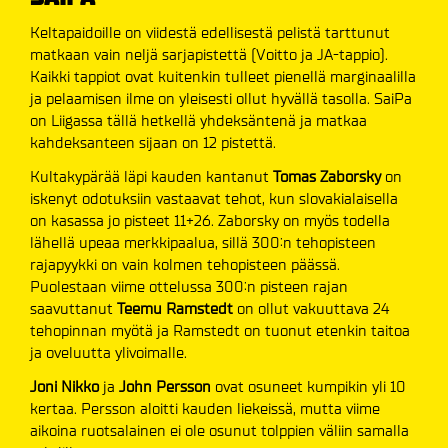
Keltapaidoille on viidestä edellisestä pelistä tarttunut
matkaan vain neljä sarjapistettä (Voitto ja JA-tappio).
Kaikki tappiot ovat kuitenkin tulleet pienellä marginaalilla
ja pelaamisen ilme on yleisesti ollut hyvällä tasolla. SaiPa
on Liigassa tällä hetkellä yhdeksäntenä ja matkaa
kahdeksanteen sijaan on 12 pistettä.
Kultakypärää läpi kauden kantanut
Tomas Zaborsky
on
iskenyt odotuksiin vastaavat tehot, kun slovakialaisella
on kasassa jo pisteet 11+26. Zaborsky on myös todella
lähellä upeaa merkkipaalua, sillä 300:n tehopisteen
rajapyykki on vain kolmen tehopisteen päässä.
Puolestaan viime ottelussa 300:n pisteen rajan
saavuttanut
Teemu Ramstedt
on ollut vakuuttava 24
tehopinnan myötä ja Ramstedt on tuonut etenkin taitoa
ja oveluutta ylivoimalle.
Joni Nikko
ja
John Persson
ovat osuneet kumpikin yli 10
kertaa. Persson aloitti kauden liekeissä, mutta viime
aikoina ruotsalainen ei ole osunut tolppien väliin samalla