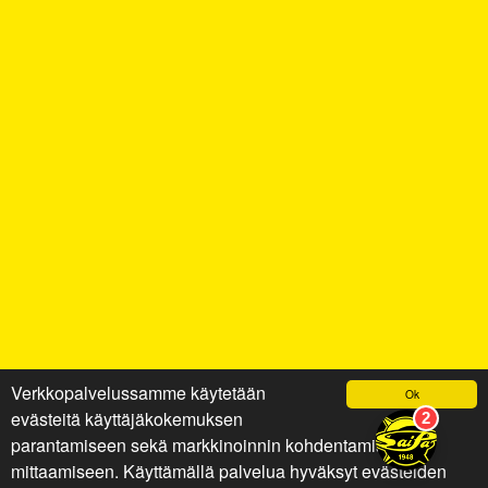
Verkkopalvelussamme käytetään
Ok
evästeitä käyttäjäkokemuksen
parantamiseen sekä markkinoinnin kohdentamiseen ja
mittaamiseen. Käyttämällä palvelua hyväksyt evästeiden