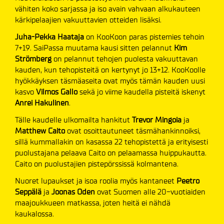
vähiten koko sarjassa ja iso avain vahvaan alkukauteen
kärkipelaajien vakuuttavien otteiden lisäksi.
Juha-Pekka Haataja
on KooKoon paras pistemies tehoin
7+19. SaiPassa muutama kausi sitten pelannut
Kim
Strömberg
on pelannut tehojen puolesta vakuuttavan
kauden, kun tehopisteitä on kertynyt jo 13+12. KooKoolle
hyökkäyksen täsmäaseita ovat myös tämän kauden uusi
kasvo
Vilmos Gallo
sekä jo viime kaudella pisteitä iskenyt
Anrei Hakulinen
.
Tälle kaudelle ulkomailta hankitut
Trevor Mingoia
ja
Matthew Caito
ovat osoittautuneet täsmähankinnoiksi,
sillä kummallakin on kasassa 22 tehopistettä ja erityisesti
puolustajana pelaava Caito on pelaamassa huippukautta.
Caito on puolustajien pistepörssissä kolmantena.
Nuoret lupaukset ja isoa roolia myös kantaneet
Peetro
Seppälä
ja
Joonas Oden
ovat Suomen alle 20-vuotiaiden
maajoukkueen matkassa, joten heitä ei nähdä
kaukalossa.