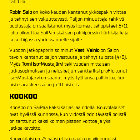
tahdilla.
Robin Salo
on koko kauden kantanut ykköspakin viittaa
ja tehnyt sen vakuuttavasti. Paljon minuutteja rehkivä
puolustaja on saalistanut myös komeat tehopisteet 5+11,
joka oikeuttaa SaiPan sisäisen pakkipörssin kärkisijalle ja
koko Liigassa yhdeksännelle sijalle.
Vuoden jatkopaperin solminut
Veeti Vainio
on Salon
tavoin kantanut paljon vastuuta ja tehnyt tulosta (4+8).
Myös
Tomi Iso-Mustajärvi
teki vuoden mittaisen
jatkosopimuksen ja nelosketjun sentteriksi profiloitunut
Iso-Mustajärvi on saanut myös työllensä palkintoa, kun
pistesarakkeessa on jo 10 pistettä.
KOOKOO
KooKoo on SaiPaa kaksi sarjasijaa edellä. Kouvolalaiset
ovat hyvässä kunnossa, kun viidestä edeltävästä pelistä
on tarttunut kaksi kolmen pisteen voittoa ja yksi
jatkoaikavoitto.
Kouvolalaisten 76 päästettyä maalia on viidenneksi