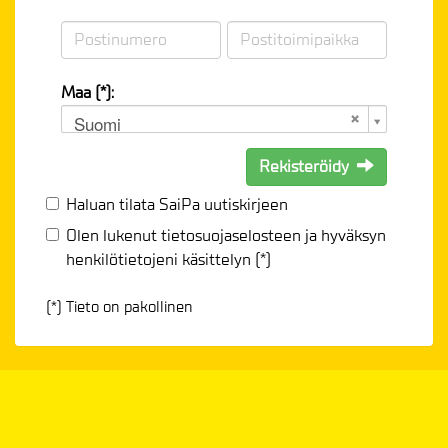
Maa (*):
Suomi
Rekisteröidy
Haluan tilata SaiPa uutiskirjeen
Olen lukenut
tietosuojaselosteen
ja hyväksyn
henkilötietojeni käsittelyn (*)
(*) Tieto on pakollinen