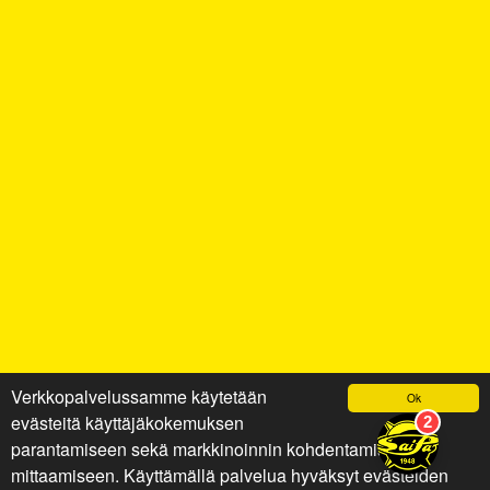
Verkkopalvelussamme käytetään
Ok
evästeitä käyttäjäkokemuksen
parantamiseen sekä markkinoinnin kohdentamiseen ja
mittaamiseen. Käyttämällä palvelua hyväksyt evästeiden