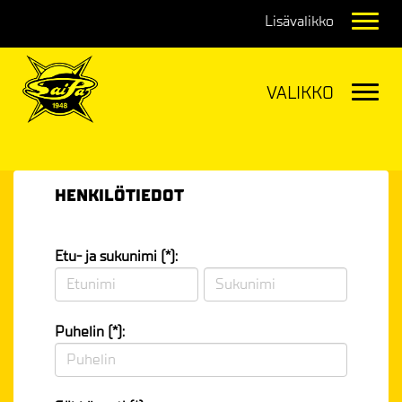
Navig
Navig
HENKILÖTIEDOT
Etu- ja sukunimi (*):
Puhelin (*):