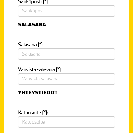
Sähköposti (*):
SALASANA
Salasana (*):
Vahvista salasana (*):
YHTEYSTIEDOT
Katuosoite (*):