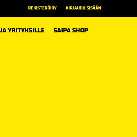
REKISTERÖIDY
KIRJAUDU SISÄÄN
 JA YRITYKSILLE
SAIPA SHOP