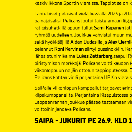
keskiviikkona Sportin vieraissa. Tappiot se on
Lahtelaiset pelasivat vielä keväällä 2023 ja 202
painajaiseksi: Pelicans joutui taistelemaan lii
ratkaisuhetkillä apuun tullut
Sami Kapanen
jat
ryhmää uudelleen. Joukkue vahvistui muun mua
sekä hyökkääjillä
Aidan Dudasilla
ja
Alex Ciernik
pelannut
Roni Karvinen
siirtyi pussinokkiin. K
lähes etunimikaima
Lukas Zetterberg
saapui R
piristymisen merkkejä: Pelicans voitti kauden 
viikonloppuun neljän ottelun tappioputkessa. 
Pelicans kohtaa vielä perjantaina HPK:n vierais
SaiPalle viikonlopun kamppailut tarjoavat eri
kilpakumppaneilta. Perjantaina Kisapuistossa p
Lappeenrannan joukkue pääsee testaamaan vire
voittoihin janoava Pelicans.
SAIPA - JUKURIT PE 26.9. KLO