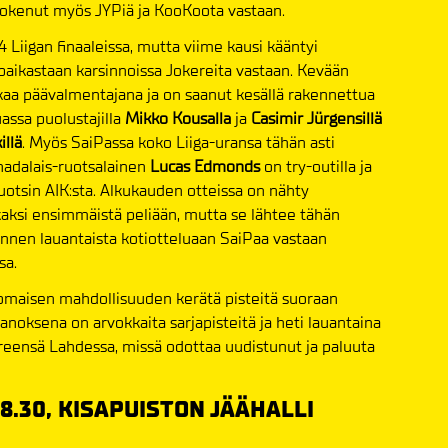
 kokenut myös JYPiä ja KooKoota vastaan.
4 Liigan finaaleissa, mutta viime kausi kääntyi
gapaikastaan karsinnoissa Jokereita vastaan. Kevään
kaa päävalmentajana ja on saanut kesällä rakennettua
ssa puolustajilla
Mikko Kousalla
ja
Casimir Jürgensillä
illä
. Myös SaiPassa koko Liiga-uransa tähän asti
anadalais-ruotsalainen
Lucas Edmonds
on try-outilla ja
uotsin AIK:sta. Alkukauden otteissa on nähty
kaksi ensimmäistä peliään, mutta se lähtee tähän
Ennen lauantaista kotiotteluaan SaiPaa vastaan
sa.
nomaisen mahdollisuuden kerätä pisteitä suoraan
anoksena on arvokkaita sarjapisteitä ja heti lauantaina
ensä Lahdessa, missä odottaa uudistunut ja paluuta
 18.30, KISAPUISTON JÄÄHALLI