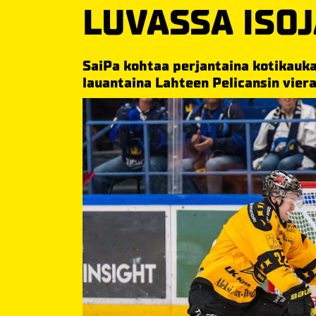
LUVASSA ISOJ
SaiPa kohtaa perjantaina kotikauka
lauantaina Lahteen Pelicansin viera