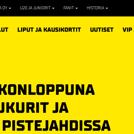
PA OY
U20 JA JUNIORIT
FANIT
HISTORIA
LUT
LIPUT JA KAUSIKORTIT
UUTISET
VIP
IIKONLOPPUNA
UKURIT JA
 PISTEJAHDISSA