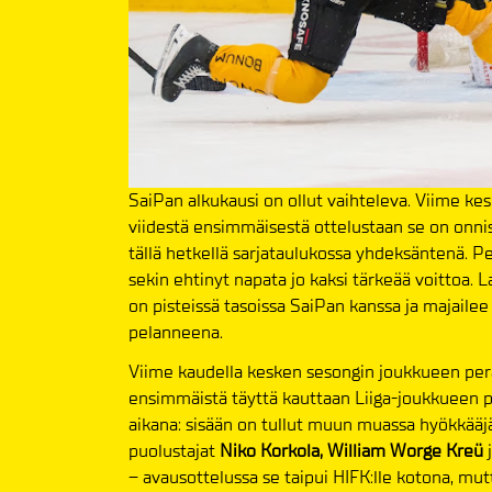
SaiPan alkukausi on ollut vaihteleva. Viime ke
viidestä ensimmäisestä ottelustaan se on onni
tällä hetkellä sarjataulukossa yhdeksäntenä. Per
sekin ehtinyt napata jo kaksi tärkeää voittoa. 
on pisteissä tasoissa SaiPan kanssa ja maja
pelanneena.
Viime kaudella kesken sesongin joukkueen pe
ensimmäistä täyttä kauttaan Liiga-joukkueen 
aikana: sisään on tullut muun muassa hyökkääj
puolustajat
Niko Korkola, William Worge Kreü
– avausottelussa se taipui HIFK:lle kotona, mu