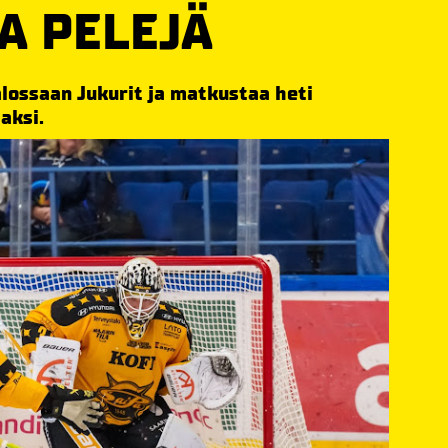
A PELEJÄ
lossaan Jukurit ja matkustaa heti
aksi.