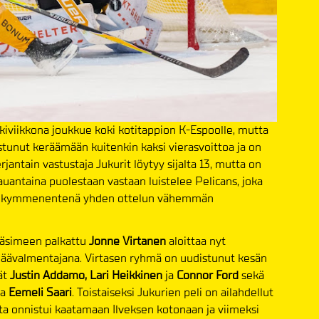
skiviikkona joukkue koki kotitappion K-Espoolle, mutta
stunut keräämään kuitenkin kaksi vierasvoittoa ja on
jantain vastustaja Jukurit löytyy sijalta 13, mutta on
Lauantaina puolestaan vastaan luistelee Pelicans, joka
ilee kymmenentenä yhden ottelun vähemmän
räsimeen palkattu
Jonne Virtanen
aloittaa nyt
päävalmentajana. Virtasen ryhmä on uudistunut kesän
ät
Justin Addamo, Lari Heikkinen
ja
Connor Ford
sekä
ja
Eemeli Saari
. Toistaiseksi Jukurien peli on ailahdellut
tta onnistui kaatamaan Ilveksen kotonaan ja viimeksi