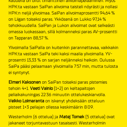
kaudella on ollut timanttinen alivoimapelaaminen. Myös
HPK:ta vastaan SaiPan alivoima taisteli nöyrästi ja nollasi
HPK:n neljä ylivoimaa. SaiPan alivoimaprosentti 94,64 %
on Liigan toiseksi paras. Ykkösenä on Lukko 97,14 %
tehokkuudella. SaiPan ja Lukon alivoimat ovat selkeästi
omassa luokassaan, sillä kolmanneksi paras AV-prosentti
on Tapparan 88,57 %.
Ylivoimalla SaiPalla on kuitenkin parannettavaa, vaikkakin
HPK:ta vastaan SaiPa teki kaksi maalia ylivoimalla. YV-
prosentti 13,33 % on sarjan neljänneksi heikoin. Oulussa
SaiPa pääsi pelaamaan ylivoimalla 7:57 min, mutta tulosta
ei syntynyt.
Elmeri Kaksonen
on SaiPan toiseksi paras pistemies
tehoin 4+1.
Veeti Vainio
(1+2) on keltapaitojen
peliaikakuningas 22:36 minuutin ottelukeskiarvolla.
Veikko Loimaranta
on iskenyt yhdeksään otteluun
pisteet 1+3 peliajan ollessa keskimäärin 8:09.
Westerholm (6 ottelua) ja
Matej Tomek
(5 ottelua) ovat
jakaneet torjuntavastuun tasaisesti. Westerholmin