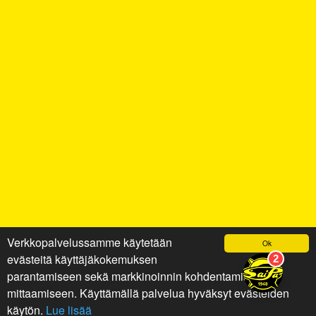
Verkkopalvelussamme käytetään
Ok
evästeitä käyttäjäkokemuksen
parantamiseen sekä markkinoinnin kohdentamiseen ja
mittaamiseen. Käyttämällä palvelua hyväksyt evästeiden
käytön.
Lue lisää