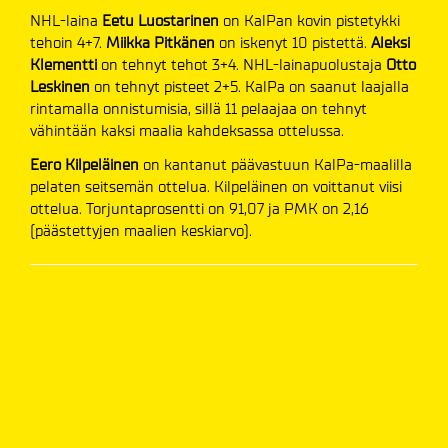
NHL-laina
Eetu Luostarinen
on KalPan kovin pistetykki
tehoin 4+7.
Miikka Pitkänen
on iskenyt 10 pistettä.
Aleksi
Klementti
on tehnyt tehot 3+4. NHL-lainapuolustaja
Otto
Leskinen
on tehnyt pisteet 2+5. KalPa on saanut laajalla
rintamalla onnistumisia, sillä 11 pelaajaa on tehnyt
vähintään kaksi maalia kahdeksassa ottelussa.
Eero Kilpeläinen
on kantanut päävastuun KalPa-maalilla
pelaten seitsemän ottelua. Kilpeläinen on voittanut viisi
ottelua. Torjuntaprosentti on 91,07 ja PMK on 2,16
(päästettyjen maalien keskiarvo).