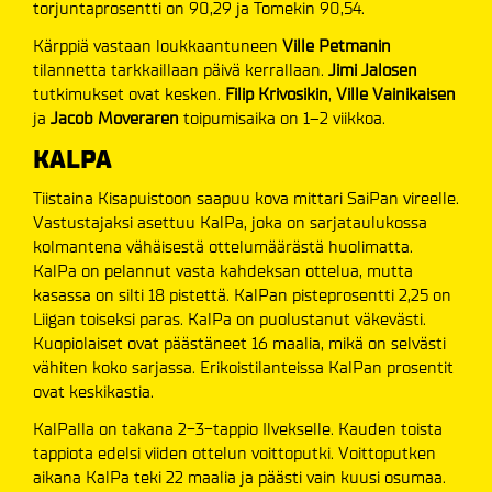
torjuntaprosentti on 90,29 ja Tomekin 90,54.
Kärppiä vastaan loukkaantuneen
Ville Petmanin
tilannetta tarkkaillaan päivä kerrallaan.
Jimi Jalosen
tutkimukset ovat kesken.
Filip Krivosikin
,
Ville Vainikaisen
ja
Jacob Moveraren
toipumisaika on 1–2 viikkoa.
KALPA
Tiistaina Kisapuistoon saapuu kova mittari SaiPan vireelle.
Vastustajaksi asettuu KalPa, joka on sarjataulukossa
kolmantena vähäisestä ottelumäärästä huolimatta.
KalPa on pelannut vasta kahdeksan ottelua, mutta
kasassa on silti 18 pistettä. KalPan pisteprosentti 2,25 on
Liigan toiseksi paras. KalPa on puolustanut väkevästi.
Kuopiolaiset ovat päästäneet 16 maalia, mikä on selvästi
vähiten koko sarjassa. Erikoistilanteissa KalPan prosentit
ovat keskikastia.
KalPalla on takana 2-3-tappio Ilvekselle. Kauden toista
tappiota edelsi viiden ottelun voittoputki. Voittoputken
aikana KalPa teki 22 maalia ja päästi vain kuusi osumaa.