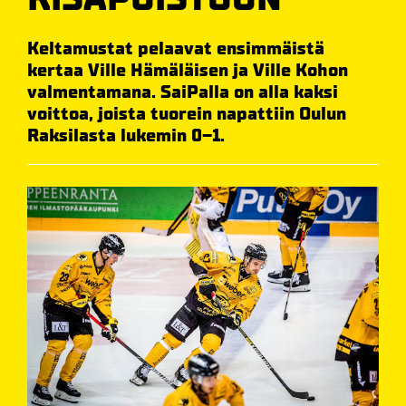
Keltamustat pelaavat ensimmäistä
kertaa Ville Hämäläisen ja Ville Kohon
valmentamana. SaiPalla on alla kaksi
voittoa, joista tuorein napattiin Oulun
Raksilasta lukemin 0–1.