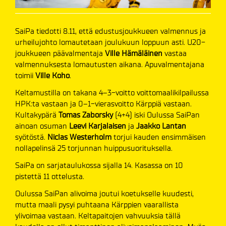
SaiPa tiedotti 8.11, että edustusjoukkueen valmennus ja
urheilujohto lomautetaan joulukuun loppuun asti. U20-
joukkueen päävalmentaja
Ville Hämäläinen
vastaa
valmennuksesta lomautusten aikana. Apuvalmentajana
toimii
Ville Koho
.
Keltamustilla on takana 4–3-voitto voittomaalikilpailussa
HPK:ta vastaan ja 0–1-vierasvoitto Kärppiä vastaan.
Kultakypärä
Tomas Zaborsky
(4+4) iski Oulussa SaiPan
ainoan osuman
Leevi Karjalaisen
ja
Jaakko Lantan
syötöstä.
Niclas Westerholm
torjui kauden ensimmäisen
nollapelinsä 25 torjunnan huippusuorituksella.
SaiPa on sarjataulukossa sijalla 14. Kasassa on 10
pistettä 11 ottelusta.
Oulussa SaiPan alivoima joutui koetukselle kuudesti,
mutta maali pysyi puhtaana Kärppien vaarallista
ylivoimaa vastaan. Keltapaitojen vahvuuksia tällä