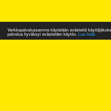
Verkkopalvelussamme käytetään evästeitä käyttäjäkok
palvelua hyväksyt evästeiden käytön.
Lue lisää