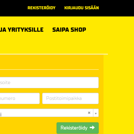
REKISTERÖIDY
KIRJAUDU SISÄÄN
 JA YRITYKSILLE
SAIPA SHOP
i
Rekisteröidy