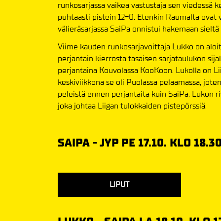
runkosarjassa vaikea vastustaja sen viedessä ke
puhtaasti pistein 12-0. Etenkin Raumalta ovat 
välieräsarjassa SaiPa onnistui hakemaan sieltä 
Viime kauden runkosarjavoittaja Lukko on aloit
perjantain kierrosta tasaisen sarjataulukon sija
perjantaina Kouvolassa KooKoon. Lukolla on Liig
keskiviikkona se oli Puolassa pelaamassa, joten
peleistä ennen perjantaita kuin SaiPa. Lukon r
joka johtaa Liigan tulokkaiden pistepörssiä.
SAIPA - JYP PE 17.10. KLO 18.3
LIPUT