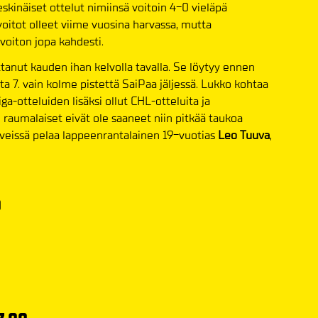
skinäiset ottelut nimiinsä voitoin 4-0 vieläpä
voitot olleet viime vuosina harvassa, mutta
voiton jopa kahdesti.
tanut kauden ihan kelvolla tavalla. Se löytyy ennen
lta 7. vain kolme pistettä SaiPaa jäljessä. Lukko kohtaa
a-otteluiden lisäksi ollut CHL-otteluita ja
 raumalaiset eivät ole saaneet niin pitkää taukoa
iveissä pelaa lappeenrantalainen 19-vuotias
Leo Tuuva
,
0