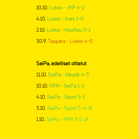
10.10.
Lukko - JYP 4-2
4.10.
Lukko - Ilves 1-0
2.10.
Lukko - KooKoo 3-1
30.9.
Tappara - Lukko 4-0
SaiPa, edelliset ottelut
11.10.
SaiPa - Kärpät 4-3
10.10.
HPK - SaiPa 1-2
4.10.
SaiPa - Sport 5-1
3.10.
SaiPa - Sport 5-4 JA
1.10.
SaiPa - HPK 3-2 JA