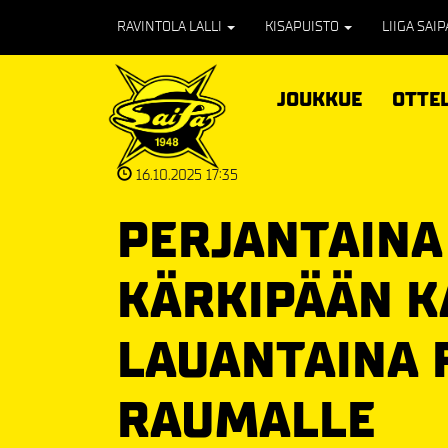
RAVINTOLA LALLI
KISAPUISTO
LIIGA SAI
JOUKKUE
OTTE
16.10.2025 17:35
PERJANTAINA
KÄRKIPÄÄN K
LAUANTAINA 
RAUMALLE