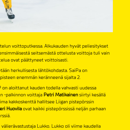
elun voittoputkessa. Alkukauden hyvät peliesitykset
nsimmäisestä seitsemästä ottelusta voittoja tuli vain
telua ovat päättyneet voittoisasti.
tään herkullisesta lähtökohdasta. SaiPa on
yy pisteen enemmän keränneenä sijalta 2.
YP on aloittanut kauden todella vahvasti uudessa
 -palkinnon voittaja
Petri Matikainen
siirtyi kesällä
ima kakkoskenttä hallitsee Liigan pistepörssin
eri Huovila
ovat kaikki pistepörssissä neljän parhaan
rssiä.
välierävastustaja Lukko. Lukko oli viime kaudella