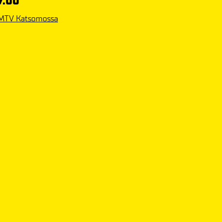
7.00
MTV Katsomossa