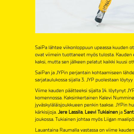
SaiPa lähtee viikonloppuun upeassa kuuden ott
ovat viimein tuottaneet myös tulosta. Kauden e
kaksi, mutta sen jälkeen pelatut kaikki kuusi ot
SaiPan ja JYPin perjantain kohtaamiseen lähde
sarjataulukossa sijalla 3. JYP puolestaan löyt
Viime kauden päätteeksi sijalta 14. löytynyt J
komennossa. Kaksinkertainen Kalevi Numminen
jyväskyläläisjoukkueen penkin taakse. JYPin hu
kärkisijoja.
Jere Lassila
,
Leevi Tukiainen
ja
Sant
joukossa. Tukiainen johtaa myös Liigan maalipö
Lauantaina Raumalla vastassa on viime kauden 