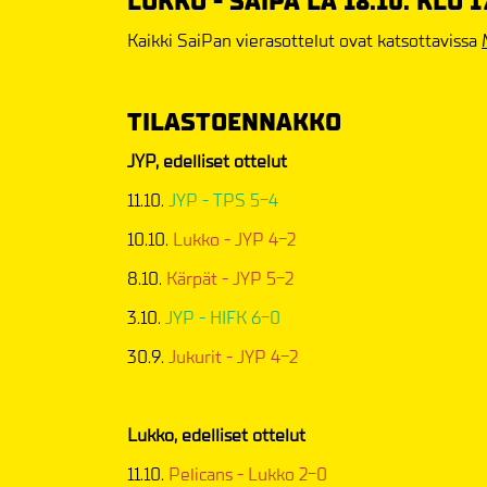
LUKKO - SAIPA LA 18.10. KLO 1
Kaikki SaiPan vierasottelut ovat katsottavissa
TILASTOENNAKKO
JYP, edelliset ottelut
11.10.
JYP - TPS 5-4
10.10.
Lukko - JYP 4-2
8.10.
Kärpät - JYP 5-2
3.10.
JYP - HIFK 6-0
30.9.
Jukurit - JYP 4-2
Lukko, edelliset ottelut
11.10.
Pelicans - Lukko 2-0