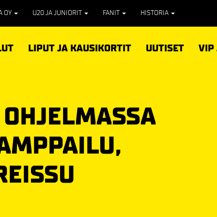
PA OY
U20 JA JUNIORIT
FANIT
HISTORIA
LUT
LIPUT JA KAUSIKORTIT
UUTISET
VIP
 OHJELMASSA
AMPPAILU,
REISSU