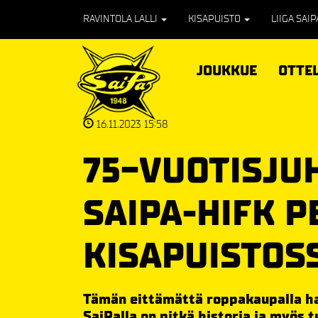
RAVINTOLA LALLI
KISAPUISTO
LIIGA SAI
JOUKKUE
OTTE
16.11.2023 15:58
75-VUOTISJU
SAIPA-HIFK 
KISAPUISTOS
Tämän eittämättä roppakaupalla ha
SaiPalla on pitkä historia ja myös t