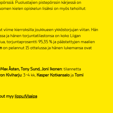
pörssiä. Puolustajien pistepörssin kärjessä on
suomen kielen opiskelun lisäksi on myös tehoillut:
t viime kierroksilla joukkueen ykköstorjujan viitan. Hän
ssa ja hänen torjuntatilastonsa on koko Liigan
lua, torjuntaprosentti 95,35 % ja päästettyjen maalien
n
on pelannut 15 ottelussa ja hänen lukemansa ovat
Max Åsten, Tony Sund, Joni Ikonen
: tilannetta
on Kiviharju
: 3-4 kk,
Kasper Kotkansalo
ja
Tomi
liput myy
lippu.fi/saipa