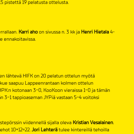
15 pistettä 19 pelatusta ottelusta.
errallaan.
Karri aho
on sivussa n. 3 kk ja
Henri Hietala
4-
le ennakoitavissa.
een lähtevä HIFK on 20 pelatun ottelun myötä
oukkue saapuu Lappeenrantaan kolmen ottelun
 HPK:n kotonaan 3-0, KooKoon vieraissa 1-0 ja tämän
än 3-1 tappioaseman JYPiä vastaan 5-4 voitoksi
tepörssin viidennellä sijalla oleva
Kristian Vesalainen
.
tehot 10+12=22.
Jori Lehterä
tulee kintereillä tehoilla