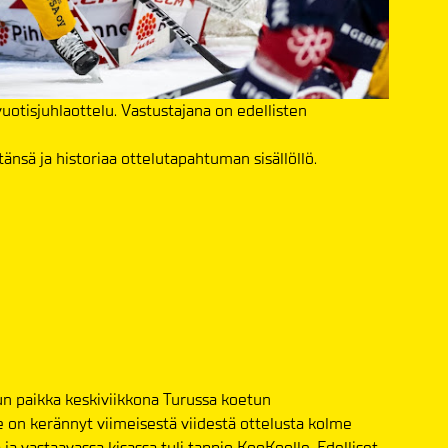
uotisjuhlaottelu. Vastustajana on edellisten
nsä ja historiaa ottelutapahtuman sisällöllö.
un paikka keskiviikkona Turussa koetun
on kerännyt viimeisestä viidestä ottelusta kolme
a ja vastaavassa kisassa tuli tappio KooKoolle. Edelliset