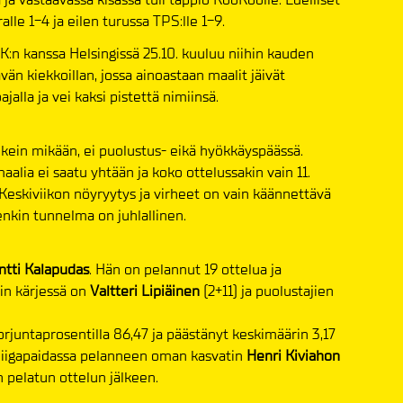
lle 1-4 ja eilen turussa TPS:lle 1-9.
 kanssa Helsingissä 25.10. kuuluu niihin kauden
än kiekkoillan, jossa ainoastaan maalit jäivät
alla ja vei kaksi pistettä nimiinsä.
ikein mikään, ei puolustus- eikä hyökkäyspäässä.
lia ei saatu yhtään ja koko ottelussakin vain 11.
Keskiviikon nöyryytys ja virheet on vain käännettävä
eenkin tunnelma on juhlallinen.
ntti Kalapudas
. Hän on pelannut 19 ottelua ja
in kärjessä on
Valtteri Lipiäinen
(2+11) ja puolustajien
orjuntaprosentilla 86,47 ja päästänyt keskimäärin 3,17
 liigapaidassa pelanneen oman kasvatin
Henri Kiviahon
 pelatun ottelun jälkeen.