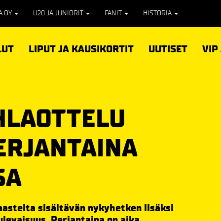
PA OY
U20 JA JUNIORIT
FANIT
HISTORIA
LUT
LIPUT JA KAUSIKORTIT
UUTISET
VIP
HLAOTTELU
PERJANTAINA
SA
asteita sisältävän nykyhetken lisäksi
ulevaisuus. Perjantaina on aika