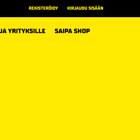
REKISTERÖIDY
KIRJAUDU SISÄÄN
 JA YRITYKSILLE
SAIPA SHOP