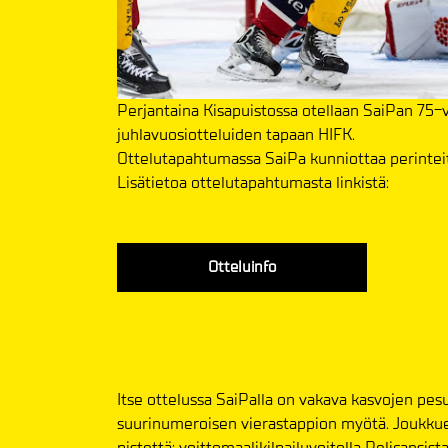
Perjantaina Kisapuistossa otellaan SaiPan 75-v
juhlavuosiotteluiden tapaan HIFK.
Ottelutapahtumassa SaiPa kunniottaa perinteitä
Lisätietoa ottelutapahtumasta linkistä:
Otteluinfo
Itse ottelussa SaiPalla on vakava kasvojen pes
suurinumeroisen vierastappion myötä. Joukkue 
pistettä; voittomaalikilpailuvoitolla Pelicansist