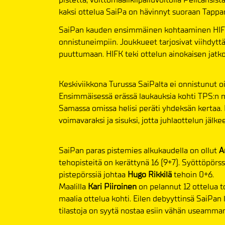
kaksi ottelua SaiPa on hävinnyt suoraan Tappara
SaiPan kauden ensimmäinen kohtaaminen HIFK:n
onnistuneimpiin. Joukkueet tarjosivat viihdyttäv
puuttumaan. HIFK teki ottelun ainokaisen jatkoaj
Keskiviikkona Turussa SaiPalta ei onnistunut o
Ensimmäisessä erässä laukauksia kohti TPS:n maa
Samassa omissa helisi peräti yhdeksän kertaa. 
voimavaraksi ja sisuksi, jotta juhlaottelun jälk
SaiPan paras pistemies alkukaudella on ollut
A
tehopisteitä on kerättynä 16 (9+7). Syöttöpörss
pistepörssiä johtaa
Hugo Rikkilä
tehoin 0+6.
Maalilla
Kari Piiroinen
on pelannut 12 ottelua t
maalia ottelua kohti. Eilen debyyttinsä SaiPan
tilastoja on syytä nostaa esiin vähän useamman