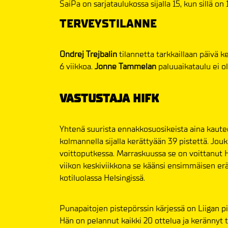
SaiPa on sarjataulukossa sijalla 15, kun sillä on 
TERVEYSTILANNE
Ondrej Trejbalin
tilannetta tarkkaillaan päivä k
6 viikkoa.
Jonne Tammelan
paluuaikataulu ei o
VASTUSTAJA HIFK
Yhtenä suurista ennakkosuosikeista aina kaut
kolmannella sijalla kerättyään 39 pistettä. J
voittoputkessa. Marraskuussa se on voittanut
viikon keskiviikkona se käänsi ensimmäisen er
kotiluolassa Helsingissä.
Punapaitojen pistepörssin kärjessä on Liigan pis
Hän on pelannut kaikki 20 ottelua ja kerännyt 