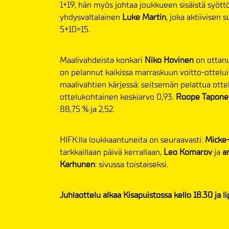
1+19, hän myös johtaa joukkueen sisäistä syöttö
yhdysvaltalainen
Luke Martin
, joka aktiivisen 
5+10=15.
Maalivahdeista konkari
Niko Hovinen
on ottanu
on pelannut kaikissa marraskuun voitto-ottelui
maalivahtien kärjessä: seitsemän pelattua otte
ottelukohtainen keskiarvo 0,93.
Roope Tapone
88,75 % ja 2,52.
HIFK:lla loukkaantuneita on seuraavasti:
Micke-
tarkkaillaan päivä kerrallaan,
Leo Komarov
ja
ar
Karhunen
: sivussa toistaiseksi.
Juhlaottelu alkaa Kisapuistossa kello 18.30 ja 