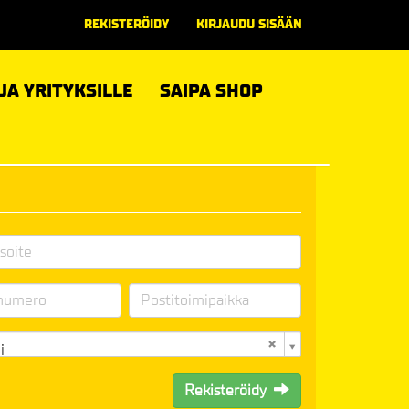
REKISTERÖIDY
KIRJAUDU SISÄÄN
 JA YRITYKSILLE
SAIPA SHOP
i
Rekisteröidy