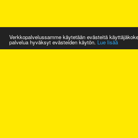
Verkkopalvelussamme käytetään evästeitä käyttäjäkok
palvelua hyväksyt evästeiden käytön.
Lue lisää