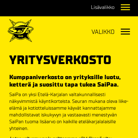
Navig
Navig
YRITYSVERKOSTO
Kumppaniverkosto on yrityksille luotu,
ketterä ja suosittu tapa tukea SaiPaa.
SaiPa on yksi Etelä-Karjalan valtakunnallisesti
näkyvimmistä käyntikorteista. Seuran mukana oleva liike-
elämä ja kotiotteluissamme käyvät kannattajamme
mahdollistavat iskukyvyn ja vastaavasti menestyvän
SaiPan tuoma lisäarvo on kaikille eteläkarjalalaisille
yhteinen.