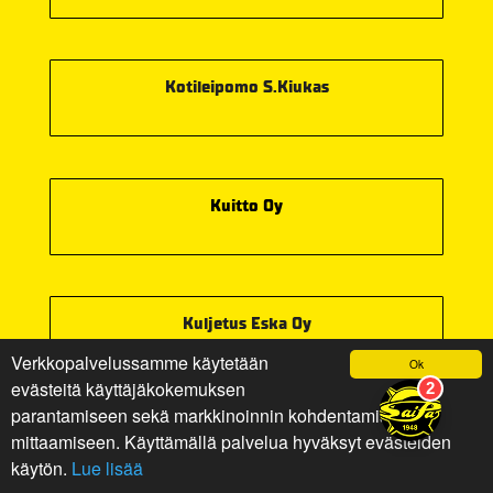
Kotileipomo S.Kiukas
Kuitto Oy
Kuljetus Eska Oy
Verkkopalvelussamme käytetään
Ok
evästeitä käyttäjäkokemuksen
parantamiseen sekä markkinoinnin kohdentamiseen ja
mittaamiseen. Käyttämällä palvelua hyväksyt evästeiden
Kuljetus JNJ Kallio Oy
käytön.
Lue lisää