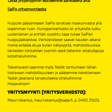
Lataa yritysmyynnin esitteemme sähköisenä alta:
SaiPa yritysmyyntiesite
Huipulle pääsemiseen SaiPa tarvitsee maakunnasta yhä
laajemman tuen. Kumppaniverkosto on yrityksille luotu
uudenlainen ja erittäin suosittu tapa tukea SaiPan
huippujääkiekkoa. Verkostolaiset saavat kauden aikana
monia erilaisia etuja kuten näkyvyyttä, mahdollisuuksia
tärkeiden kontaktien luontiin sekä tietenkin ottelulippuja
kotiotteluihimme.
Toivottavasti saamme myös Teidät tarttumaan tähän
loistavaan mahdollisuuteen ja pääsemme toivottamaan
Teidät jäsenenä tervetulleeksi otteluihimme
Kisapuistoon!
YRITYSMYYNTI (YRITYSVERKOSTO):
Mauri Iskanius, mauri.iskanius@saipa.fi, p. 0400 251151