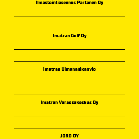
Ilmastointiasennus Partanen Oy
Imatran Golf Oy
Imatran Uimahallikahvio
Imatran Varaosakeskus Oy
JORO OY