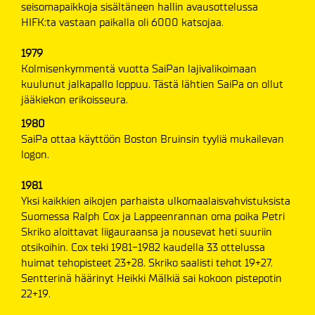
seisomapaikkoja sisältäneen hallin avausottelussa
HIFK:ta vastaan paikalla oli 6000 katsojaa.
1979
Kolmisenkymmentä vuotta SaiPan lajivalikoimaan
kuulunut jalkapallo loppuu. Tästä lähtien SaiPa on ollut
jääkiekon erikoisseura.
1980
SaiPa ottaa käyttöön Boston Bruinsin tyyliä mukailevan
logon.
1981
Yksi kaikkien aikojen parhaista ulkomaalaisvahvistuksista
Suomessa Ralph Cox ja Lappeenrannan oma poika Petri
Skriko aloittavat liigauraansa ja nousevat heti suuriin
otsikoihin. Cox teki 1981-1982 kaudella 33 ottelussa
huimat tehopisteet 23+28. Skriko saalisti tehot 19+27.
Sentterinä häärinyt Heikki Mälkiä sai kokoon pistepotin
22+19.