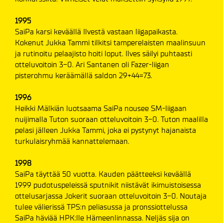
1995
SaiPa karsi keväällä Ilvestä vastaan liigapaikasta.
Kokenut Jukka Tammi tilkitsi tamperelaisten maalinsuun
ja rutinoitu pelaajisto hoiti loput. Ilves säilyi puhtaasti
otteluvoitoin 3-0. Ari Santanen oli Fazer-liigan
pisterohmu keräämällä saldon 29+44=73.
1996
Heikki Mälkiän luotsaama SaiPa nousee SM-liigaan
nuijimalla Tuton suoraan otteluvoitoin 3-0. Tuton maalilla
pelasi jälleen Jukka Tammi, joka ei pystynyt hajanaista
turkulaisryhmää kannattelemaan.
1998
SaiPa täyttää 50 vuotta. Kauden päätteeksi keväällä
1999 pudotuspeleissä sputnikit niistävät ikimuistoisessa
ottelusarjassa Jokerit suoraan otteluvoitoin 3-0. Noutaja
tulee välierissä TPS:n peliasussa ja pronssiottelussa
SaiPa häviää HPK:lle Hämeenlinnassa. Neljäs sija on