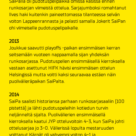
SaiPalla oli pudotuspelipaikka omissa käsissä ennen
runkosarjan viimeistä ottelua. Sarjajumboksi romahtanut
Ilves haki kuitenkin paineettomassa tilanteessa selvän
voiton Lappeenrannasta ja pelasti samalla Jokerit SaiPan
ohi viimeiselle pudotuspelipaikalle.
2013
Joukkue saavutti playoffs -paikan ensimmäisen kerran
seitsemään vuoteen nappaamalla sijan yhdeksän
runkosarjassa. Pudotuspelien ensimmäisellä kierroksella
vastaan asettunut HIFK hävisi ensimmäisen ottelun
Helsingissä mutta voitti kaksi seuraavaa estäen näin
puolivälieräpaikan SaiPalta.
2014
SaiPa saalisti historiansa parhaan runkosarjasaaliin (100
pistettä) ja lähti pudotuspeleihin kotiedun turvin
neljänneltä sijalta. Puolivälierien ensimmäisellä
kierroksella kaatui JYP otteluvoitoin 4-3, kun SaiPa johti
ottelusarjaa jo 3-0. Välierissä lopulta mestaruuden
voittanut Kärpät oli vahvempi voiton 4-1 ja