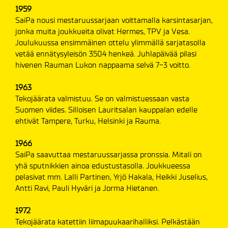
1959
SaiPa nousi mestaruussarjaan voittamalla karsintasarjan,
jonka muita joukkueita olivat Hermes, TPV ja Vesa.
Joulukuussa ensimmäinen ottelu ylimmällä sarjatasolla
vetää ennätysyleisön 3504 henkeä. Juhlapäivää pilasi
hivenen Rauman Lukon nappaama selvä 7-3 voitto.
1963
Tekojäärata valmistuu. Se on valmistuessaan vasta
Suomen viides. Silloisen Lauritsalan kauppalan edelle
ehtivät Tampere, Turku, Helsinki ja Rauma.
1966
SaiPa saavuttaa mestaruussarjassa pronssia. Mitali on
yhä sputnikkien ainoa edustustasolla. Joukkueessa
pelasivat mm. Lalli Partinen, Yrjö Hakala, Heikki Juselius,
Antti Ravi, Pauli Hyväri ja Jorma Hietanen.
1972
Tekojäärata katettiin liimapuukaarihalliksi. Pelkästään