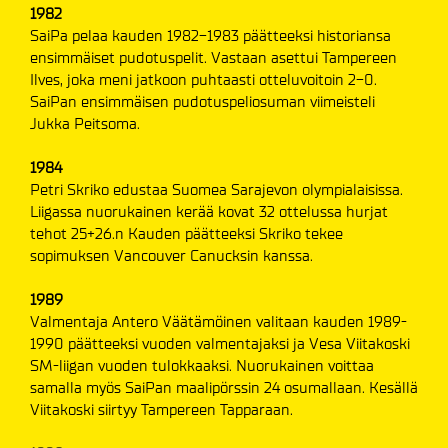
1982
SaiPa pelaa kauden 1982-1983 päätteeksi historiansa
ensimmäiset pudotuspelit. Vastaan asettui Tampereen
Ilves, joka meni jatkoon puhtaasti otteluvoitoin 2-0.
SaiPan ensimmäisen pudotuspeliosuman viimeisteli
Jukka Peitsoma.
1984
Petri Skriko edustaa Suomea Sarajevon olympialaisissa.
Liigassa nuorukainen kerää kovat 32 ottelussa hurjat
tehot 25+26.n Kauden päätteeksi Skriko tekee
sopimuksen Vancouver Canucksin kanssa.
1989
Valmentaja Antero Väätämöinen valitaan kauden 1989-
1990 päätteeksi vuoden valmentajaksi ja Vesa Viitakoski
SM-liigan vuoden tulokkaaksi. Nuorukainen voittaa
samalla myös SaiPan maalipörssin 24 osumallaan. Kesällä
Viitakoski siirtyy Tampereen Tapparaan.