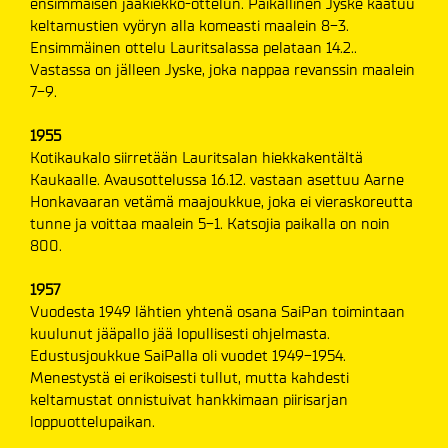
ensimmäisen jääkiekko-ottelun. Paikallinen Jyske kaatuu
keltamustien vyöryn alla komeasti maalein 8-3.
Ensimmäinen ottelu Lauritsalassa pelataan 14.2..
Vastassa on jälleen Jyske, joka nappaa revanssin maalein
7-9.
1955
Kotikaukalo siirretään Lauritsalan hiekkakentältä
Kaukaalle. Avausottelussa 16.12. vastaan asettuu Aarne
Honkavaaran vetämä maajoukkue, joka ei vieraskoreutta
tunne ja voittaa maalein 5-1. Katsojia paikalla on noin
800.
1957
Vuodesta 1949 lähtien yhtenä osana SaiPan toimintaan
kuulunut jääpallo jää lopullisesti ohjelmasta.
Edustusjoukkue SaiPalla oli vuodet 1949-1954.
Menestystä ei erikoisesti tullut, mutta kahdesti
keltamustat onnistuivat hankkimaan piirisarjan
loppuottelupaikan.