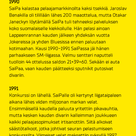
1990
SaiPa kalastaa pelaajamarkkinoilta kaksi tsekkiä. Jaroslav
Benakilla oli tilillään lähes 200 maaottelua, mutta Otakar
Janeckyn löytämällä SaiPa tuli tehneeksi palveluksen
koko suomalaiselle kiekkoilulle. Hän pelasi ainoan
Lappeenrannan kauden jälkeen yhdeksän vuotta
Jokereissa ja yhden Bluesissa ennen paluutaan
kotimaahan. Kausi 1990-1991 SaiPassa jäi hänen
parhaakseen SM-liigassa. Velmu sentteri naputteli
tuolloin 44 ottelussa saldon 21+39=60. Sekään ei auta
SaiPaa, vaan kauden päätteeksi sputnikit putosivat
divariin.
1991
Konkurssi on lähellä. SaiPalle oli kertynyt liigataipaleen
aikana lähes viiden miljoonan markan velat.
Ensimmäisellä kaudella paluuta yritettiin pikavauhtia,
mutta kesken kauden divarin kalleimman joukkueen
kaikki pelaajasopimukset irtisanottiin. Siitä alkoivat
säästötalkoot, jotka johtivat seuran pelastumiseen
konkurssilta. Viimeiset velat maksettiin syksyllä 1997.