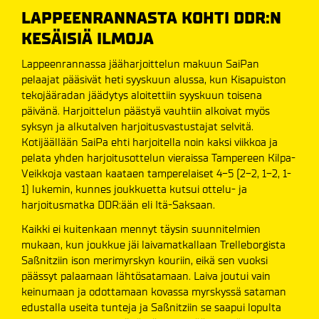
LAPPEENRANNASTA KOHTI DDR:N
KESÄISIÄ ILMOJA
Lappeenrannassa jääharjoittelun makuun SaiPan
pelaajat pääsivät heti syyskuun alussa, kun Kisapuiston
tekojääradan jäädytys aloitettiin syyskuun toisena
päivänä. Harjoittelun päästyä vauhtiin alkoivat myös
syksyn ja alkutalven harjoitusvastustajat selvitä.
Kotijäällään SaiPa ehti harjoitella noin kaksi viikkoa ja
pelata yhden harjoitusottelun vieraissa Tampereen Kilpa-
Veikkoja vastaan kaataen tamperelaiset 4-5 (2-2, 1-2, 1-
1) lukemin, kunnes joukkuetta kutsui ottelu- ja
harjoitusmatka DDR:ään eli Itä-Saksaan.
Kaikki ei kuitenkaan mennyt täysin suunnitelmien
mukaan, kun joukkue jäi laivamatkallaan Trelleborgista
Saßnitziin ison merimyrskyn kouriin, eikä sen vuoksi
päässyt palaamaan lähtösatamaan. Laiva joutui vain
keinumaan ja odottamaan kovassa myrskyssä sataman
edustalla useita tunteja ja Saßnitziin se saapui lopulta