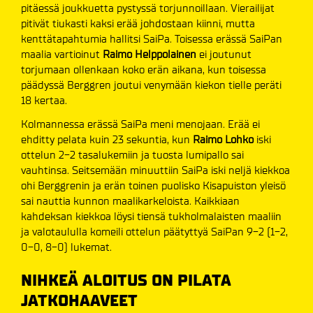
pitäessä joukkuetta pystyssä torjunnoillaan. Vierailijat
pitivät tiukasti kaksi erää johdostaan kiinni, mutta
kenttätapahtumia hallitsi SaiPa. Toisessa erässä SaiPan
maalia vartioinut
Raimo Helppolainen
ei joutunut
torjumaan ollenkaan koko erän aikana, kun toisessa
päädyssä Berggren joutui venymään kiekon tielle peräti
18 kertaa.
Kolmannessa erässä SaiPa meni menojaan. Erää ei
ehditty pelata kuin 23 sekuntia, kun
Raimo Lohko
iski
ottelun 2-2 tasalukemiin ja tuosta lumipallo sai
vauhtinsa. Seitsemään minuuttiin SaiPa iski neljä kiekkoa
ohi Berggrenin ja erän toinen puolisko Kisapuiston yleisö
sai nauttia kunnon maalikarkeloista. Kaikkiaan
kahdeksan kiekkoa löysi tiensä tukholmalaisten maaliin
ja valotaululla komeili ottelun päätyttyä SaiPan 9-2 (1-2,
0-0, 8-0) lukemat.
NIHKEÄ ALOITUS ON PILATA
JATKOHAAVEET