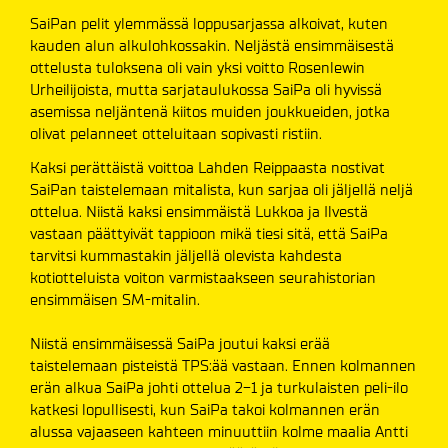
SaiPan pelit ylemmässä loppusarjassa alkoivat, kuten
kauden alun alkulohkossakin. Neljästä ensimmäisestä
ottelusta tuloksena oli vain yksi voitto Rosenlewin
Urheilijoista, mutta sarjataulukossa SaiPa oli hyvissä
asemissa neljäntenä kiitos muiden joukkueiden, jotka
olivat pelanneet otteluitaan sopivasti ristiin.
Kaksi perättäistä voittoa Lahden Reippaasta nostivat
SaiPan taistelemaan mitalista, kun sarjaa oli jäljellä neljä
ottelua. Niistä kaksi ensimmäistä Lukkoa ja Ilvestä
vastaan päättyivät tappioon mikä tiesi sitä, että SaiPa
tarvitsi kummastakin jäljellä olevista kahdesta
kotiotteluista voiton varmistaakseen seurahistorian
ensimmäisen SM-mitalin.
Niistä ensimmäisessä SaiPa joutui kaksi erää
taistelemaan pisteistä TPS:ää vastaan. Ennen kolmannen
erän alkua SaiPa johti ottelua 2-1 ja turkulaisten peli-ilo
katkesi lopullisesti, kun SaiPa takoi kolmannen erän
alussa vajaaseen kahteen minuuttiin kolme maalia Antti