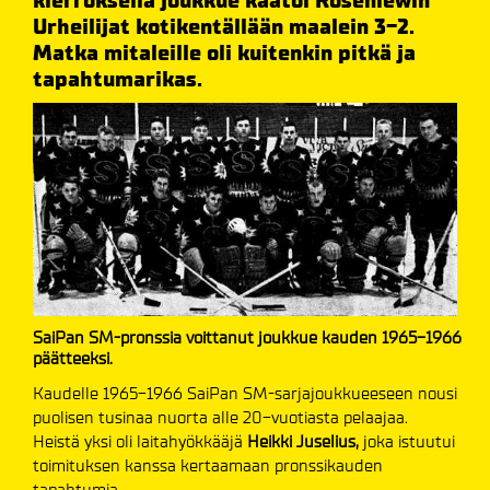
kierroksella joukkue kaatoi Rosenlewin
Urheilijat kotikentällään maalein 3-2.
Matka mitaleille oli kuitenkin pitkä ja
tapahtumarikas.
SaiPan SM-pronssia voittanut joukkue kauden 1965-1966
päätteeksi.
Kaudelle 1965-1966 SaiPan SM-sarjajoukkueeseen nousi
puolisen tusinaa nuorta alle 20-vuotiasta pelaajaa.
Heistä yksi oli laitahyökkääjä
Heikki Juselius,
joka istuutui
toimituksen kanssa kertaamaan pronssikauden
tapahtumia.