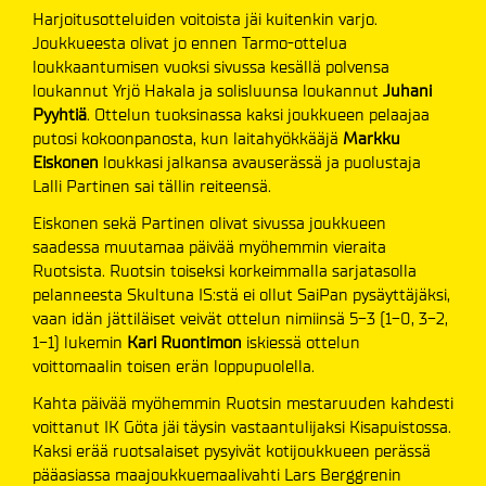
Harjoitusotteluiden voitoista jäi kuitenkin varjo.
Joukkueesta olivat jo ennen Tarmo-ottelua
loukkaantumisen vuoksi sivussa kesällä polvensa
loukannut Yrjö Hakala ja solisluunsa loukannut
Juhani
Pyyhtiä
. Ottelun tuoksinassa kaksi joukkueen pelaajaa
putosi kokoonpanosta, kun laitahyökkääjä
Markku
Eiskonen
loukkasi jalkansa avauserässä ja puolustaja
Lalli Partinen sai tällin reiteensä.
Eiskonen sekä Partinen olivat sivussa joukkueen
saadessa muutamaa päivää myöhemmin vieraita
Ruotsista. Ruotsin toiseksi korkeimmalla sarjatasolla
pelanneesta Skultuna IS:stä ei ollut SaiPan pysäyttäjäksi,
vaan idän jättiläiset veivät ottelun nimiinsä 5-3 (1-0, 3-2,
1-1) lukemin
Kari Ruontimon
iskiessä ottelun
voittomaalin toisen erän loppupuolella.
Kahta päivää myöhemmin Ruotsin mestaruuden kahdesti
voittanut IK Göta jäi täysin vastaantulijaksi Kisapuistossa.
Kaksi erää ruotsalaiset pysyivät kotijoukkueen perässä
pääasiassa maajoukkuemaalivahti Lars Berggrenin