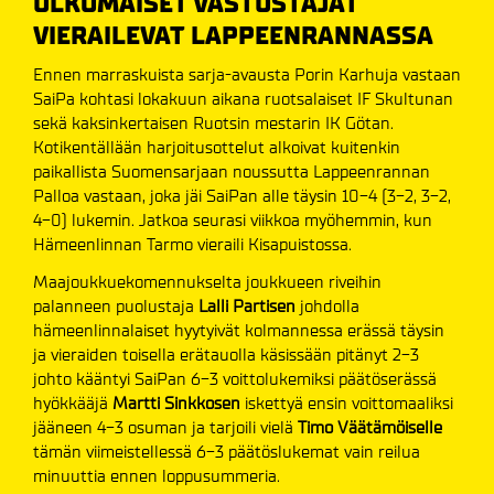
ULKOMAISET VASTUSTAJAT
VIERAILEVAT LAPPEENRANNASSA
Ennen marraskuista sarja-avausta Porin Karhuja vastaan
SaiPa kohtasi lokakuun aikana ruotsalaiset IF Skultunan
sekä kaksinkertaisen Ruotsin mestarin IK Götan.
Kotikentällään harjoitusottelut alkoivat kuitenkin
paikallista Suomensarjaan noussutta Lappeenrannan
Palloa vastaan, joka jäi SaiPan alle täysin 10-4 (3-2, 3-2,
4-0) lukemin. Jatkoa seurasi viikkoa myöhemmin, kun
Hämeenlinnan Tarmo vieraili Kisapuistossa.
Maajoukkuekomennukselta joukkueen riveihin
palanneen puolustaja
Lalli Partisen
johdolla
hämeenlinnalaiset hyytyivät kolmannessa erässä täysin
ja vieraiden toisella erätauolla käsissään pitänyt 2-3
johto kääntyi SaiPan 6-3 voittolukemiksi päätöserässä
hyökkääjä
Martti Sinkkosen
iskettyä ensin voittomaaliksi
jääneen 4-3 osuman ja tarjoili vielä
Timo Väätämöiselle
tämän viimeistellessä 6-3 päätöslukemat vain reilua
minuuttia ennen loppusummeria.