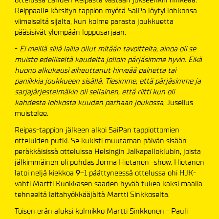
Reippaalle kärsityn tappion myötä SaiPa löytyi lohkonsa
viimeiseltä sijalta, kun kolme parasta joukkuetta
pääsisivät ylempään loppusarjaan.
-
Ei meillä sillä lailla ollut mitään tavoitteita, ainoa oli se
muisto edelliseltä kaudelta jolloin pärjäsimme hyvin. Eikä
huono alkukausi aiheuttanut hirveää painetta tai
paniikkia joukkueen sisällä. Tiesimme, että pärjäsimme ja
sarjajärjestelmäkin oli sellainen, että riitti kun oli
kahdesta lohkosta kuuden parhaan joukossa
, Juselius
muistelee.
Reipas-tappion jälkeen alkoi SaiPan tappiottomien
otteluiden putki. Se kukisti muutaman päivän sisään
peräkkäisissä otteluissa Helsingin Jalkapalloklubin, joista
jälkimmäinen oli puhdas Jorma Hietanen -show. Hietanen
latoi neljä kiekkoa 9-1 päättyneessä ottelussa ohi HJK-
vahti Martti Kuokkasen saaden hyvää tukea kaksi maalia
tehneeltä laitahyökkääjältä Martti Sinkkoselta.
Toisen erän aluksi kolmikko Martti Sinkkonen - Pauli