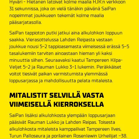
Hyväri - Hietanen latoivat kolme maalia HJK:n verkkoon
31 sekunnissa, joka on vielä tänäkin päivänä SaiPan
nopeimmat joukkueen tekemät kolme maalia
pääsarjatasolla.
SaiPan tappioton putki jatkui aina alkulohkon loppuun
saakka. Vierasottelussa Lahden Reipasta vastaan
joukkue nousi 5-2 tappioasemasta viimeisessä erässä 5-5
tasalukemiin tarviten ainoastaan hieman yli kaksi
minuuttia siihen. Seuraavaksi kaatui Tampereen Kilpa-
Veljet 5-2 ja Rauman Lukko 3-1 lukemin. Peräkkäiset
voitot tiesivät paikan varmistumista ylemmässä
loppusarjassa ja mahdollisuutta pelata mitaleista.
MITALISTIT SELVILLÄ VASTA
VIIMEISELLÄ KIERROKSELLA
SaiPan lisäksi alkulohkosta ylempään loppusarjaan
pääsivät Rauman Lukko ja Lahden Reipas. Toisesta
alkulohkosta mitaleista kamppailivat Tampereen Ilves,
Turun Palloseura ja porilainen Rosenlewin Urheilijat -38.