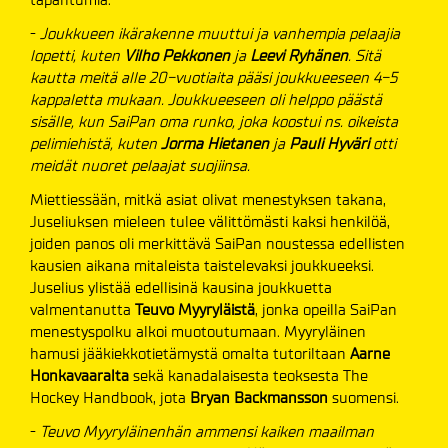
-
Joukkueen ikärakenne muuttui ja vanhempia pelaajia
lopetti, kuten
Vilho Pekkonen
ja
Leevi Ryhänen
. Sitä
kautta meitä alle 20-vuotiaita pääsi joukkueeseen 4-5
kappaletta mukaan. Joukkueeseen oli helppo päästä
sisälle, kun SaiPan oma runko, joka koostui ns. oikeista
pelimiehistä, kuten
Jorma Hietanen
ja
Pauli Hyväri
otti
meidät nuoret pelaajat suojiinsa.
Miettiessään, mitkä asiat olivat menestyksen takana,
Juseliuksen mieleen tulee välittömästi kaksi henkilöä,
joiden panos oli merkittävä SaiPan noustessa edellisten
kausien aikana mitaleista taistelevaksi joukkueeksi.
Juselius ylistää edellisinä kausina joukkuetta
valmentanutta
Teuvo Myyryläistä
, jonka opeilla SaiPan
menestyspolku alkoi muotoutumaan. Myyryläinen
hamusi jääkiekkotietämystä omalta tutoriltaan
Aarne
Honkavaaralta
sekä kanadalaisesta teoksesta The
Hockey Handbook, jota
Bryan Backmansson
suomensi.
-
Teuvo Myyryläinenhän ammensi kaiken maailman