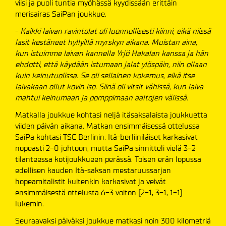
viisi ja puoli tuntia myöhässä kyydissään erittäin
merisairas SaiPan joukkue.
-
Kaikki laivan ravintolat oli luonnollisesti kiinni, eikä niissä
lasit kestäneet hyllyillä myrskyn aikana. Muistan aina,
kun istuimme laivan kannella Yrjö Hakalan kanssa ja hän
ehdotti, että käydään istumaan jalat ylöspäin, niin ollaan
kuin keinutuolissa. Se oli sellainen kokemus, eikä itse
laivakaan ollut kovin iso. Siinä oli vitsit vähissä, kun laiva
mahtui keinumaan ja pomppimaan aaltojen välissä.
Matkalla joukkue kohtasi neljä itäsaksalaista joukkuetta
viiden päivän aikana. Matkan ensimmäisessä ottelussa
SaiPa kohtasi TSC Berlinin. Itä-berliiniläiset karkasivat
nopeasti 2-0 johtoon, mutta SaiPa sinnitteli vielä 3-2
tilanteessa kotijoukkueen perässä. Toisen erän lopussa
edellisen kauden Itä-saksan mestaruussarjan
hopeamitalistit kuitenkin karkasivat ja veivät
ensimmäisestä ottelusta 6-3 voiton (2-1, 3-1, 1-1)
lukemin.
Seuraavaksi päiväksi joukkue matkasi noin 300 kilometriä