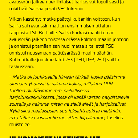
avauserän jälkeen berliiniläiset karkasivat lopullisesti ja
rökittivät SaiPaa peräti 9-4 lukemin.
Viikon kestänyt matka päättyi kuitenkin voittoon, kun
SaiPa sai revanssin matkan ensimmäisen ottelun
tappiosta TSC Berlinille. SaiPa karkasi maalittoman
avauserän jälkeen toisessa erässä kolmen maalin johtoon
ja onnistui pitämään sen huolimatta siitä, että TSC
onnistui nousemaan päätöserässä maalin päähän.
Kotimatkalle joukkue lähti 2-3 (0-0, 0-3, 2-0) voitto
taskussaan.
-
Matka oli joukkueelle hirveän tärkeä, koska pääsimme
olemaan yhdessä ja saimme kokea, millainen DDR
tuolloin oli. Kävimme mm. paikallisessa
harjoituskeskuksessa, jossa oli kesää varten harjoittelevia
soutajia ja näimme, miten he siellä elivät ja harjoittelivat.
Kyllä siinä maalaispojan suu loksahti auki ja mietinkin,
että tällaisia vastaanko me sitten kilpailemme
, Juselius
muistelee.