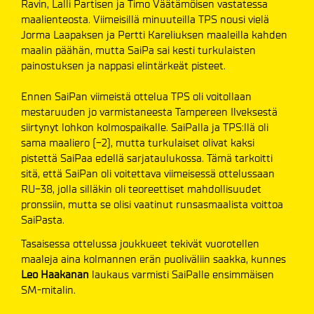
Ravin, Lalli Partisen ja Timo Väätämöisen vastatessa
maalienteosta. Viimeisillä minuuteilla TPS nousi vielä
Jorma Laapaksen ja Pertti Kareliuksen maaleilla kahden
maalin päähän, mutta SaiPa sai kesti turkulaisten
painostuksen ja nappasi elintärkeät pisteet.
Ennen SaiPan viimeistä ottelua TPS oli voitollaan
mestaruuden jo varmistaneesta Tampereen Ilveksestä
siirtynyt lohkon kolmospaikalle. SaiPalla ja TPS:llä oli
sama maaliero (-2), mutta turkulaiset olivat kaksi
pistettä SaiPaa edellä sarjataulukossa. Tämä tarkoitti
sitä, että SaiPan oli voitettava viimeisessä ottelussaan
RU-38, jolla silläkin oli teoreettiset mahdollisuudet
pronssiin, mutta se olisi vaatinut runsasmaalista voittoa
SaiPasta.
Tasaisessa ottelussa joukkueet tekivät vuorotellen
maaleja aina kolmannen erän puoliväliin saakka, kunnes
Leo Haakanan
laukaus varmisti SaiPalle ensimmäisen
SM-mitalin.