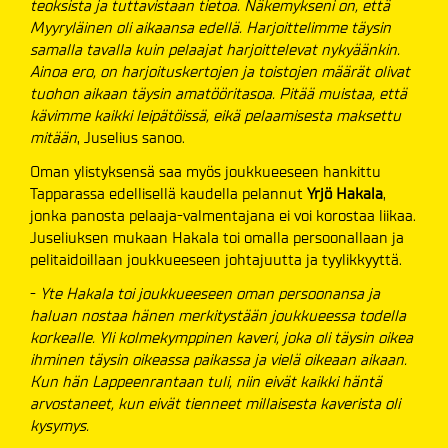
teoksista ja tuttavistaan tietoa. Näkemykseni on, että
Myyryläinen oli aikaansa edellä. Harjoittelimme täysin
samalla tavalla kuin pelaajat harjoittelevat nykyäänkin.
Ainoa ero, on harjoituskertojen ja toistojen määrät olivat
tuohon aikaan täysin amatööritasoa. Pitää muistaa, että
kävimme kaikki leipätöissä, eikä pelaamisesta maksettu
mitään
, Juselius sanoo.
Oman ylistyksensä saa myös joukkueeseen hankittu
Tapparassa edellisellä kaudella pelannut
Yrjö Hakala
,
jonka panosta pelaaja-valmentajana ei voi korostaa liikaa.
Juseliuksen mukaan Hakala toi omalla persoonallaan ja
pelitaidoillaan joukkueeseen johtajuutta ja tyylikkyyttä.
-
Yte Hakala toi joukkueeseen oman persoonansa ja
haluan nostaa hänen merkitystään joukkueessa todella
korkealle. Yli kolmekymppinen kaveri, joka oli täysin oikea
ihminen täysin oikeassa paikassa ja vielä oikeaan aikaan.
Kun hän Lappeenrantaan tuli, niin eivät kaikki häntä
arvostaneet, kun eivät tienneet millaisesta kaverista oli
kysymys.