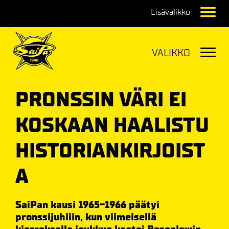
Navig
Navig
PRONSSIN VÄRI EI
KOSKAAN HAALISTU
HISTORIANKIRJOIST
A
SaiPan kausi 1965-1966 päätyi
pronssijuhliin, kun viimeisellä