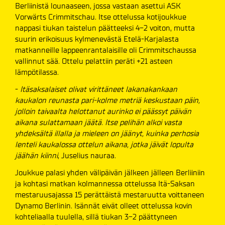
Berliinistä lounaaseen, jossa vastaan asettui ASK
Vorwärts Crimmitschau. Itse ottelussa kotijoukkue
nappasi tiukan taistelun päätteeksi 4-2 voiton, mutta
suurin erikoisuus kylmenevästä Etelä-Karjalasta
matkanneille lappeenrantalaisille oli Crimmitschaussa
vallinnut sää. Ottelu pelattiin peräti +21 asteen
lämpötilassa.
-
Itäsaksalaiset olivat virittäneet lakanakankaan
kaukalon reunasta pari-kolme metriä keskustaan päin,
jolloin taivaalta helottanut aurinko ei päässyt päivän
aikana sulattamaan jäätä. Itse pelihän alkoi vasta
yhdeksältä illalla ja mieleen on jäänyt, kuinka perhosia
lenteli kaukalossa ottelun aikana, jotka jäivät lopulta
jäähän kiinni
, Juselius nauraa.
Joukkue palasi yhden välipäivän jälkeen jälleen Berliiniin
ja kohtasi matkan kolmannessa ottelussa Itä-Saksan
mestaruusajassa 15 perättäistä mestaruutta voittaneen
Dynamo Berlinin. Isännät eivät olleet ottelussa kovin
kohteliaalla tuulella, sillä tiukan 3-2 päättyneen