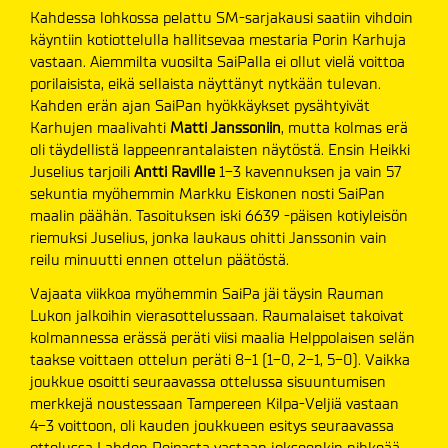
Kahdessa lohkossa pelattu SM-sarjakausi saatiin vihdoin
käyntiin kotiottelulla hallitsevaa mestaria Porin Karhuja
vastaan. Aiemmilta vuosilta SaiPalla ei ollut vielä voittoa
porilaisista, eikä sellaista näyttänyt nytkään tulevan.
Kahden erän ajan SaiPan hyökkäykset pysähtyivät
Karhujen maalivahti
Matti Janssoniin
, mutta kolmas erä
oli täydellistä lappeenrantalaisten näytöstä. Ensin Heikki
Juselius tarjoili
Antti Raville
1-3 kavennuksen ja vain 57
sekuntia myöhemmin Markku Eiskonen nosti SaiPan
maalin päähän. Tasoituksen iski 6639 -päisen kotiyleisön
riemuksi Juselius, jonka laukaus ohitti Janssonin vain
reilu minuutti ennen ottelun päätöstä.
Vajaata viikkoa myöhemmin SaiPa jäi täysin Rauman
Lukon jalkoihin vierasottelussaan. Raumalaiset takoivat
kolmannessa erässä peräti viisi maalia Helppolaisen selän
taakse voittaen ottelun peräti 8-1 (1-0, 2-1, 5-0). Vaikka
joukkue osoitti seuraavassa ottelussa sisuuntumisen
merkkejä noustessaan Tampereen Kilpa-Veljiä vastaan
4-3 voittoon, oli kauden joukkueen esitys seuraavassa
ottelussa Lahden Reipasta vastaan jokseenkin nihkeää.