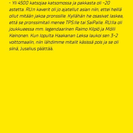
-
Yli 4500 katsojaa katsomossa ja pakkasta oli -20
astetta. RU:n kaverit oli jo ajatellut asian niin, ettei heillä
ollut mitään jakoa pronssille. Kyllähän he osasivat laskea,
että se pronssimitali menee TPS:lle tai SaiPalle. RU:lla oli
joukkueessa mm. legendaarinen Raimo Kilpiö ja Mölli
Keinonen. Kun lopulta Haakanan Leksa laukoi sen 3-2
voittomaalin, niin lähdimme mitalit käsissä pois ja se oli
siinä
, Juselius päättää.