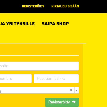
REKISTERÖIDY
KIRJAUDU SISÄÄN
 JA YRITYKSILLE
SAIPA SHOP
i
Rekisteröidy