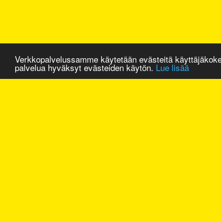
Verkkopalvelussamme käytetään evästeitä käyttäjäkok
palvelua hyväksyt evästeiden käytön.
Lue lisää