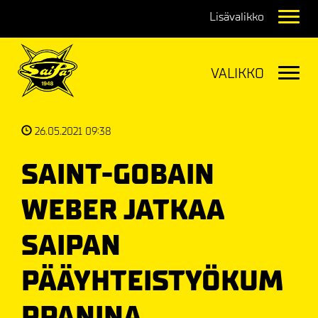
Navig
Navig
26.05.2021 09:38
SAINT-GOBAIN
WEBER
JATKAA
SAIPAN
PÄÄYHTEISTYÖKUM
PPANINA