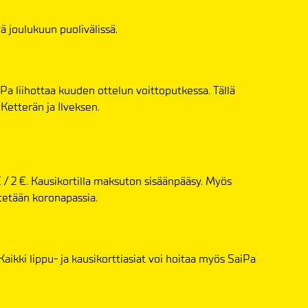
ä joulukuun puolivälissä.
a liihottaa kuuden ottelun voittoputkessa. Tällä
Ketterän ja Ilveksen.
/ 2 €. Kausikortilla maksuton sisäänpääsy. Myös
tetään koronapassia.
 Kaikki lippu- ja kausikorttiasiat voi hoitaa myös SaiPa