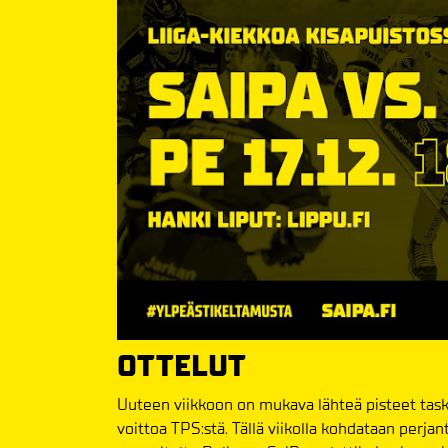
OTTELUT
Uuteen viikkoon on mukava lähteä pisteet tasku
voittoa TPS:stä. Tällä viikolla kohdataan perjan