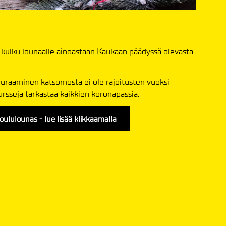
i kulku lounaalle ainoastaan Kaukaan päädyssä olevasta
euraaminen katsomosta ei ole rajoitusten vuoksi
esursseja tarkastaa kaikkien koronapassia.
joululounas - lue lisää klikkaamalla