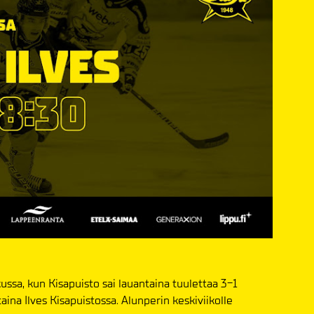
ssa, kun Kisapuisto sai lauantaina tuulettaa 3-1
taina Ilves Kisapuistossa. Alunperin keskiviikolle