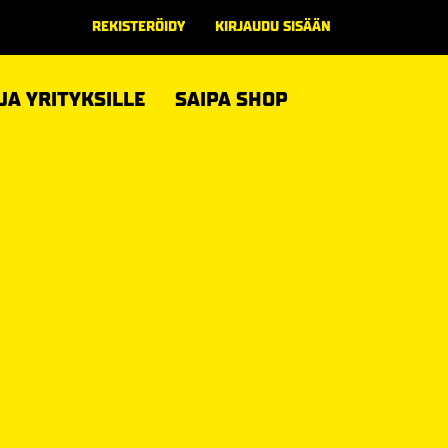
REKISTERÖIDY
KIRJAUDU SISÄÄN
 JA YRITYKSILLE
SAIPA SHOP