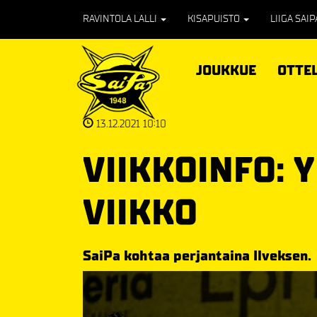
RAVINTOLA LALLI
KISAPUISTO
LIIGA SAI
JOUKKUE
OTTE
13.12.2021 10:10
VIIKKOINFO:
VIIKKO
SaiPa kohtaa perjantaina Ilveksen.