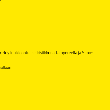
n.
er Roy loukkaantui keskiviikkona Tampereella ja Simo-
rallaan