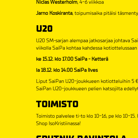
Niclas Westerholm
, 4-6 viikkoa
Jarno Koskiranta
, toipumisaika pitäisi täsmenty
U20
U20 SM-sarjan alempaa jatkosarjaa johtava SaiP
viikolla SaiPa kohtaa kahdessa kotiottelussaan 
ke 15.12. klo 17.00 SaiPa - Ketterä
la 18.12. klo 14.00 SaiPa Ilves
Liput SaiPan U20-joukkueen kotiotteluihin 5 € 
SaiPan U20-joukkueen pelien katsojilta edelly
TOIMISTO
Toimisto palvelee ti-to klo 10-16, pe klo 10-15.
Shop IsoKristiinassa!