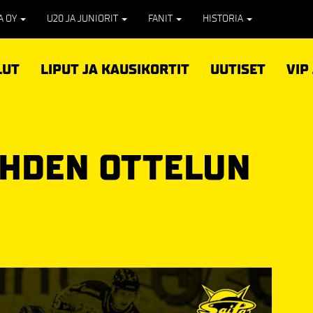
PA OY
U20 JA JUNIORIT
FANIT
HISTORIA
LUT
LIPUT JA KAUSIKORTIT
UUTISET
VIP
 YHDEN OTTELUN