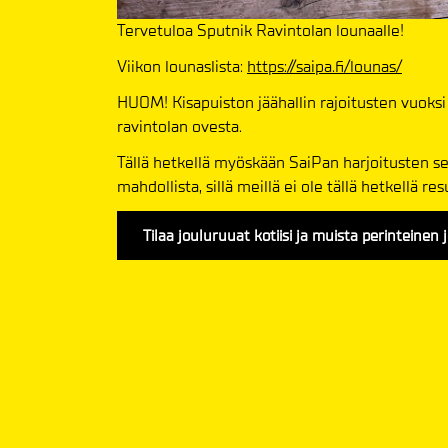
Tervetuloa Sputnik Ravintolan lounaalle!
Viikon lounaslista:
https://saipa.fi/lounas/
HUOM! Kisapuiston jäähallin rajoitusten vuoks
ravintolan ovesta.
Tällä hetkellä myöskään SaiPan harjoitusten s
mahdollista, sillä meillä ei ole tällä hetkellä r
Tilaa jouluruuat kotiisi ja muista perinteinen 