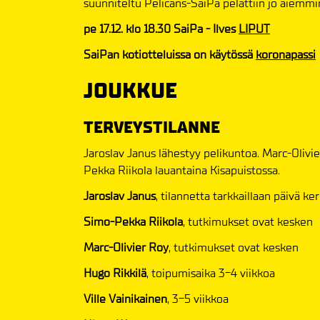
suunniteltu Pelicans-SaiPa pelattiin jo aiemmi
pe 17.12. klo 18.30 SaiPa - Ilves
LIPUT
SaiPan kotiotteluissa on käytössä
koronapassi
JOUKKUE
TERVEYSTILANNE
Jaroslav Janus lähestyy pelikuntoa. Marc-Olivi
Pekka Riikola lauantaina Kisapuistossa.
Jaroslav Janus
, tilannetta tarkkaillaan päivä ker
Simo-Pekka Riikola
, tutkimukset ovat kesken
Marc-Olivier Roy
, tutkimukset ovat kesken
Hugo Rikkilä
, toipumisaika 3-4 viikkoa
Ville Vainikainen
, 3-5 viikkoa