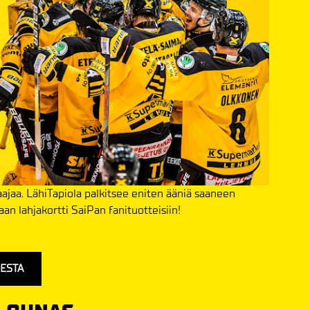
jaa. LähiTapiola palkitsee eniten ääniä saaneen
an lahjakortti SaiPan fanituotteisiin!
EESTA