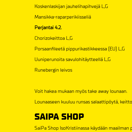
Koskenlaskijan jauhelihapihvejä L,G
Mansikka-raparperikiisseliä
Perjantai 4.2.
Chorizokeittoa L,G
Porsaanfileetä pippurikastikkeessa (EU) L,G
Uuniperunoita savulohitäytteellä L,G
Runebergin leivos
Voit hakea mukaan myös take away lounaan.
Lounaaseen kuuluu runsas salaattipöytä, keitto, 
SAIPA SHOP
SaiPa Shop IsoKristiinassa käydään maailman pa