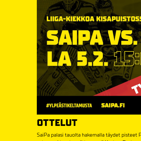
OTTELUT
SaiPa palasi tauolta hakemalla täydet pisteet 