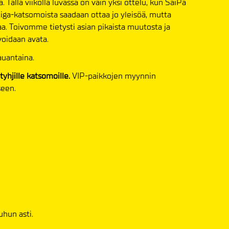
ällä viikolla luvassa on vain yksi ottelu, kun SaiPa
iiga-katsomoista saadaan ottaa jo yleisöä, mutta
aa. Toivomme tietysti asian pikaista muutosta ja
voidaan avata.
auantaina.
 tyhjille katsomoille.
VIP-paikkojen myynnin
seen.
uhun asti.