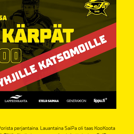
Porista perjantaina. Lauantaina SaiPa oli taas KooKoota