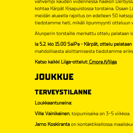
vahvempi kauden viidennessä Kaakon Derbyssä. T
kohtaa Kärpät Kisapuistossa torstaina. Osaan L
meidän alueella rajoitus on edelleen 50 katsoj
tiedotamme heti, mikäli lipunmyynti otteluun 
Alunperin torstaille merkattu ottelu pelataan l
la 5.2. klo 15.00 SaiPa - Kärpät, ottelu pelataan
mahdollisesta aloittamisesta tiedotamme erik
Katso kaikki Liiga-ottelut:
Cmore.fi/liiga
JOUKKUE
TERVEYSTILANNE
Loukkaantuneina:
Ville Vainikainen
, toipumisaika on 3-5 viikkoa.
Jarno Koskiranta
on kontaktikiellossa maalisku