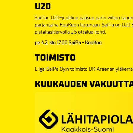
U20
SaiPan U20-joukkue pääsee parin viikon tauon jä
perjantaina KooKoon kotonaan. SaiPa on U20 S
pistekeskiarvolla 2,5 ottelua kohti.
pe 4.2. klo 17.00 SaiPa - KooKoo
TOIMISTO
Liiga-SaiPa Oy:n toimisto UK-Areenan yläkerras
KUUKAUDEN VAKUUTTA