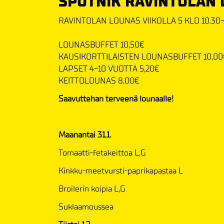
SPUTNIK RAVINTOLAN
RAVINTOLAN LOUNAS VIIKOLLA 5 KLO 10.30-
LOUNASBUFFET 10,50€
KAUSIKORTTILAISTEN LOUNASBUFFET 10,00
LAPSET 4-10 VUOTTA 5,20€
​​​​​​​KEITTOLOUNAS 8,00€
Saavuttehan terveenä lounaalle!
Maanantai 31.1.
Tomaatti-fetakeittoa L,G
Kinkku-meetvursti-paprikapastaa L
Broilerin koipia L,G
Suklaamoussea