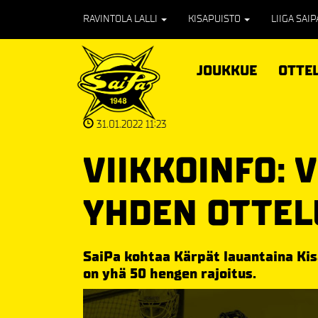
RAVINTOLA LALLI
KISAPUISTO
LIIGA SAI
JOUKKUE
OTTE
31.01.2022 11:23
VIIKKOINFO:
YHDEN OTTEL
SaiPa kohtaa Kärpät lauantaina Ki
on yhä 50 hengen rajoitus.