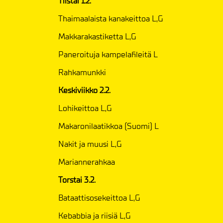
Tiistai 1.2.
Thaimaalaista kanakeittoa L,G
Makkarakastiketta L,G
Paneroituja kampelafileitä L
Rahkamunkki
Keskiviikko 2.2.
Lohikeittoa L,G
Makaronilaatikkoa (Suomi) L
Nakit ja muusi L,G
Mariannerahkaa
Torstai 3.2.
Bataattisosekeittoa L,G
Kebabbia ja riisiä L,G