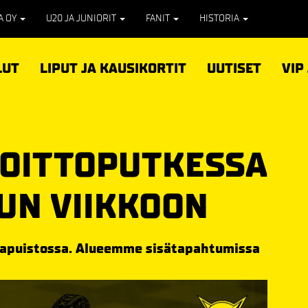
PA OY
U20 JA JUNIORIT
FANIT
HISTORIA
LUT
LIPUT JA KAUSIKORTIT
UUTISET
VIP
 VOITTOPUTKESSA
UN VIIKKOON
sapuistossa. Alueemme sisätapahtumissa