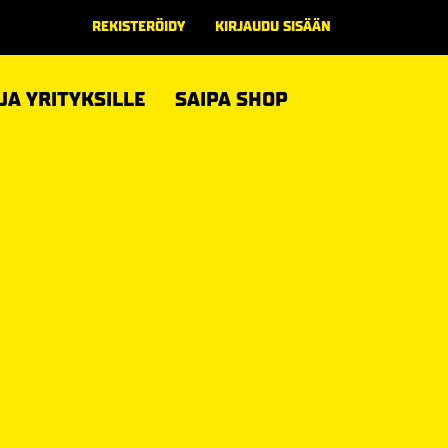
REKISTERÖIDY
KIRJAUDU SISÄÄN
 JA YRITYKSILLE
SAIPA SHOP