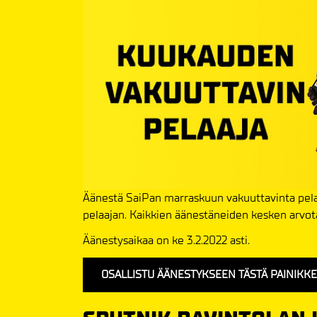
Äänestä SaiPan marraskuun vakuuttavinta pelaa
pelaajan. Kaikkien äänestäneiden kesken arvota
Äänestysaikaa on ke 3.2.2022 asti.
OSALLISTU ÄÄNESTYKSEEN TÄSTÄ PAINIKK