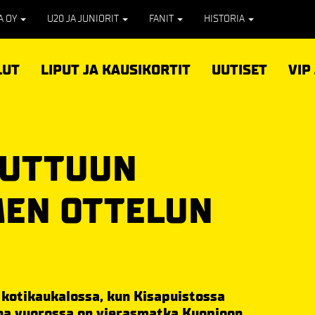
PA OY
U20 JA JUNIORIT
FANIT
HISTORIA
LUT
LIPUT JA KAUSIKORTIT
UUTISET
VIP
 TUTTUUN
MEN OTTELUN
a kotikaukalossa, kun Kisapuistossa
ina vuorossa on vierasmatka Kuopioon.