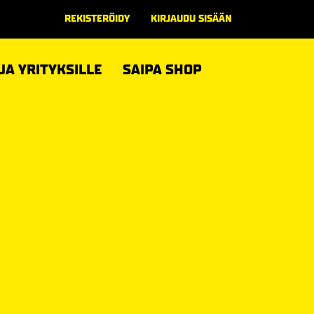
REKISTERÖIDY
KIRJAUDU SISÄÄN
 JA YRITYKSILLE
SAIPA SHOP