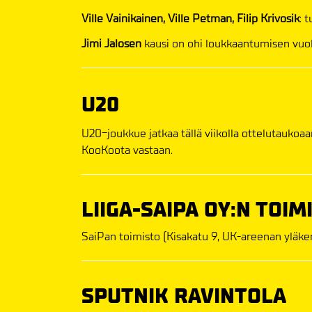
Ville Vainikainen, Ville Petman, Filip Krivosik
: 
Jimi Jalosen
kausi on ohi loukkaantumisen vuok
U20
U20-joukkue jatkaa tällä viikolla ottelutaukoa
KooKoota vastaan.
LIIGA-SAIPA OY:N TOIM
SaiPan toimisto (Kisakatu 9, UK-areenan yläkerta
SPUTNIK RAVINTOLA