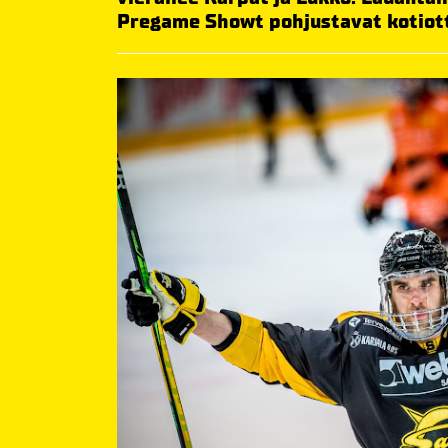
Pregame Showt pohjustavat kotiott