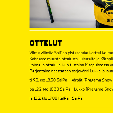
OTTELUT
Viime viikolla SaiPan pistesarake karttui kolme
Kahdesta muusta ottelusta Jukureita ja Kärppiä v
kolmella ottelulla, kun tiistaina Kisapuistossa 
Perjantaina haastetaan sarjakärki Lukko ja la
ti 9.2. klo 18.30 SaiPa - Kärpät (Pregame Show
pe 12.2. klo 18.30 SaiPa - Lukko (Pregame Sho
la 13.2. klo 17.00 KalPa - SaiPa