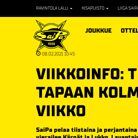
RAVINTOLA LALLI
KISAPUISTO
LIIGA SAI
JOUKKUE
OTTE
08.02.2021 10:45
VIIKKOINFO:
TAPAAN KOL
VIIKKO
SaiPa pelaa tiistaina ja perjantain
vierailee Kärpät ja Lukko. Lauanta