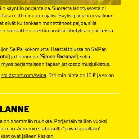
n käyntiin perjantaina. Suorasta lähetyksestä ei
atkesi n. 10 minuutin ajaksi. Syyksi paikantui viallinen
jat eivät kuitenkaan menettäneet paljoa, sillä
 haastattelu otettiin uusiksi lähetyksen puitteissa.
aljon SaiPa-kokemusta. Haastattelussa on SaiPan
Koho
) ja kolmonen (
Simon Backman
), sekä
 myös perjantaiseen tapaan jatkosopimusjulkistus.
a
solidsport.com/saipa
. Striimin hinta on 10 € ja se on
ILANNE
la on enemmän ruuhkaa. Perjantain tällien vuoksi
Petman. Aiemmin statuksella "päivä kerrallaan"
kset ovat jälleen kesken.