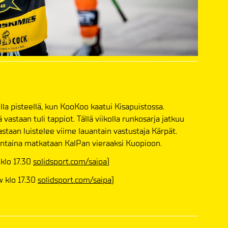
lla pisteellä, kun KooKoo kaatui Kisapuistossa.
astaan tuli tappiot. Tällä viikolla runkosarja jatkuu
vastaan luistelee viime lauantain vastustaja Kärpät.
uantaina matkataan KalPan vieraaksi Kuopioon.
 klo 17.30
solidsport.com/saipa
)
w klo 17.30
solidsport.com/saipa
)