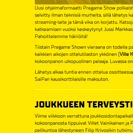
Uusi ohjelmaformaatti Pregame Show polkaistii
selvitty ilman teknisiä murheita, sillä lähetys k
streaming-laite ja tämä vika on korjattu. Katso
katkeamisen vuoksi keskeytynyt Jussi Markkasen
Pahoittelemme häiriöitä!
Tiistain Pregame Shown vieraana on todella p
kaikkien aikojen ottelutilaston ykkönen (
Ville 
kokoonpanon ulkopuolinen pelaaja. Luvassa on
Lähetys alkaa tuntia ennen ottelua osoitteess
SaiPan kausikorttilaisille maksuton.
JOUKKUEEN TERVEYST
Viime viikkoon verrattuna joukkosidontapaikal
kokoonpanosta tippuivat Villet Vainikainen ja 
pelikuntoa lähestyneen Filip Krivosikin tutkimu