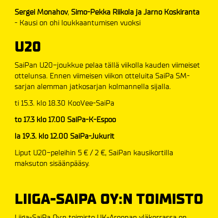
Sergei Monahov
,
Simo-Pekka Riikola ja Jarno Koskiranta
- Kausi on ohi loukkaantumisen vuoksi
U20
SaiPan U20-joukkue pelaa tällä viikolla kauden viimeiset
ottelunsa. Ennen viimeisen viikon otteluita SaiPa SM-
sarjan alemman jatkosarjan kolmannella sijalla.
ti 15.3. klo 18.30 KooVee-SaiPa
to 17.3 klo 17.00 SaiPa-K-Espoo
la 19.3. klo 12.00 SaiPa-Jukurit
Liput U20-peleihin 5 € / 2 €, SaiPan kausikortilla
maksuton sisäänpääsy.
LIIGA-SAIPA OY:N TOIMISTO
Liiga-SaiPa Oy:n toimisto UK-Areenan yläkerrassa on