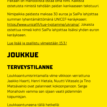
Paitaan on mahdollista ostaa oma nimi. Kaikista
ostetuista nimistä tehdään paidan kankaaseen tekstuuri.
Nimipaikka paidasta maksaa 30 euroa ja SaiPa lahjoittaa
summan lyhentämättömänä UNICEF-keräykseen:
https://www.unicef.fi/tue-tyotamme/ukraina/
. Jokaista
ostettua nimeä kohti SaiPa lahjoittaa lisäksi yhden euron
keräykseen.
Lue lisää ja osallistu viimeistään 15.3.!
JOUKKUE
TERVEYSTILANNE
Loukkaantumisrintamalla viime viikkoon verrattuna
Jaakko Haarti, Henri Hietala, Nuutti Viitasalo ja Tino
Metsävainio ovat palanneet kokoonpanoon. Serge
Monahovin vamma sen sijaan vaatii pidemmän
toipumisjan.
Loukkaantuneena tällä hetkellä: