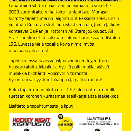
Lauantaina vihdoin päästään pelaamaan jo vuodelle
2020 suunniteltu Ville Koho -juhlaottelu. Monesti
siirretty tapahtuma on laajentunut kaksiosaiseksi. Ensin
pelataan Ketterän virallinen Mestis-ottelu, jonka jälkeen
kohtaavat SaiPan ja Ketterän All Stars joukkueet. All
Stars joukkueet julkaistaan kokonaisuudessaan tiistaina
15.3. Luvassa vielä todella kovia nimiä, myös
ulkomaanvahvistus!
Tapahtumassa luvassa paljon vanhojen legendojen
haastatteluita, kilpailuita hyvillä palkinnoilla, elävää
musiikkia bilebändi Popcoverin toimesta,
hyväntekeväisyyshuutokauppa ja paljon muuta!
Koko tapahtuman hinta on 20 € / hlö ja ottelutuotoilla
tuetaan koronan kurittamaa eteläkarjalaista jääkiekkoa.
Lisätietoja tapahtumasta ja liput