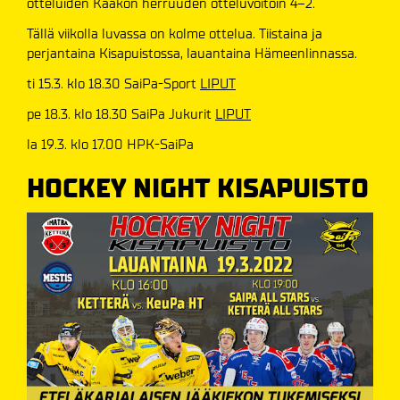
otteluiden Kaakon herruuden otteluvoitoin 4--2.
Tällä viikolla luvassa on kolme ottelua. Tiistaina ja
perjantaina Kisapuistossa, lauantaina Hämeenlinnassa.
ti 15.3. klo 18.30 SaiPa-Sport
LIPUT
pe 18.3. klo 18.30 SaiPa Jukurit
LIPUT
la 19.3. klo 17.00 HPK-SaiPa
HOCKEY NIGHT KISAPUISTO