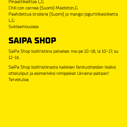
Pinaattikeittoa L,G
Chili con carnea (Suomi) Maidoton,G
Paahdettua broileria (Suomi) ja mango-jogurttikastiketta
L,G
Suklaamoussea
SAIPA SHOP
SaiPa Shop IsoKristiina palvelee: ma-pe 10-18, la 10-17, su
12-16.
SaiPa Shop IsoKristiinasta kaikkien fanituotteiden lisäksi
otteluliput ja esimerkiksi nimipaikat Ukraina-paitaan!
Tervetuloa