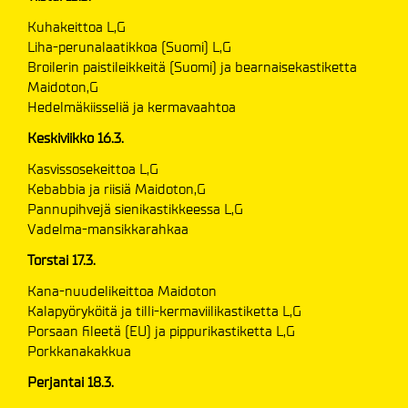
Kuhakeittoa L,G
Liha-perunalaatikkoa (Suomi) L,G
Broilerin paistileikkeitä (Suomi) ja bearnaisekastiketta
Maidoton,G
Hedelmäkiisseliä ja kermavaahtoa
Keskiviikko 16.3.
Kasvissosekeittoa L,G
Kebabbia ja riisiä Maidoton,G
Pannupihvejä sienikastikkeessa L,G
Vadelma-mansikkarahkaa
Torstai 17.3.
Kana-nuudelikeittoa Maidoton
Kalapyöryköitä ja tilli-kermaviilikastiketta L,G
Porsaan fileetä (EU) ja pippurikastiketta L,G
Porkkanakakkua
Perjantai 18.3.