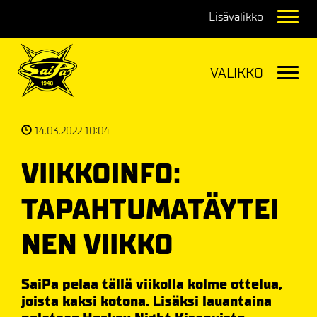
Navig
Navig
14.03.2022 10:04
VIIKKOINFO:
TAPAHTUMATÄYTEI
NEN VIIKKO
SaiPa pelaa tällä viikolla kolme ottelua,
joista kaksi kotona. Lisäksi lauantaina