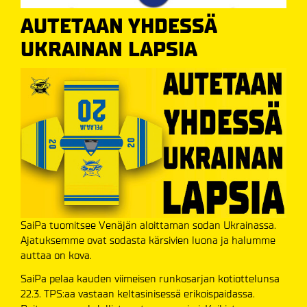
AUTETAAN YHDESSÄ
UKRAINAN LAPSIA
SaiPa tuomitsee Venäjän aloittaman sodan Ukrainassa.
Ajatuksemme ovat sodasta kärsivien luona ja halumme
auttaa on kova.
SaiPa pelaa kauden viimeisen runkosarjan kotiottelunsa
22.3. TPS:aa vastaan keltasinisessä erikoispaidassa.