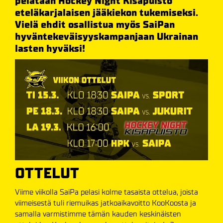
pelataan Hockey Night Kisapuisto
eteläkarjalaisen jääkiekon tukemiseksi.
Vielä ehdit osallistua myös SaiPan
hyväntekeväisyyskampanjaan Ukrainan
lasten hyväksi!
OTTELUT
Viime viikolla SaiPa pelasi kolme tasaista ottelua, joista
viimeisestä tuli riemuikas jatkoaikavoitto KooKoosta ja
samalla varmistimme tämän kauden keskinäisten