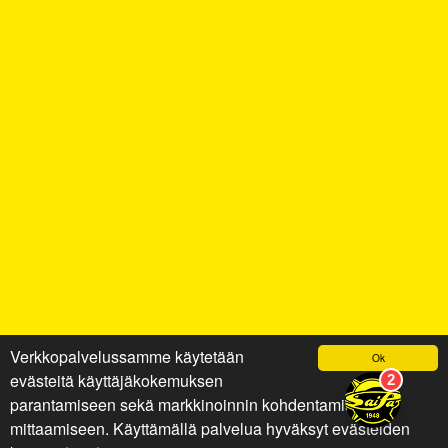
Verkkopalvelussamme käytetään
Ok
evästeitä käyttäjäkokemuksen
parantamiseen sekä markkinoinnin kohdentamiseen ja
mittaamiseen. Käyttämällä palvelua hyväksyt evästeiden