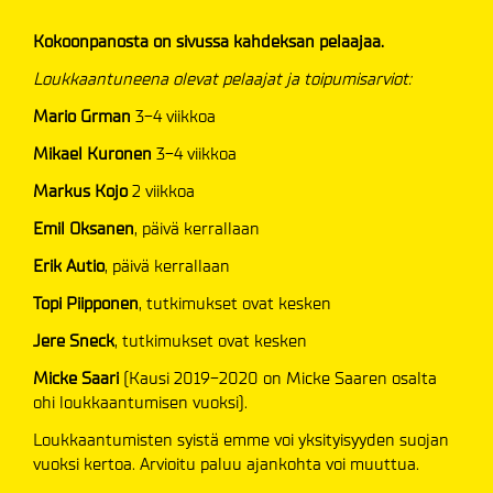
Kokoonpanosta on sivussa kahdeksan pelaajaa.
Loukkaantuneena olevat pelaajat ja toipumisarviot:
Mario Grman
3-4 viikkoa
Mikael Kuronen
3-4 viikkoa
Markus Kojo
2 viikkoa
Emil Oksanen
, päivä kerrallaan
Erik Autio
, päivä kerrallaan
Topi Piipponen
, tutkimukset ovat kesken
Jere Sneck
, tutkimukset ovat kesken
Micke Saari
(Kausi 2019-2020 on Micke Saaren osalta
ohi loukkaantumisen vuoksi).
Loukkaantumisten syistä emme voi yksityisyyden suojan
vuoksi kertoa. Arvioitu paluu ajankohta voi muuttua.