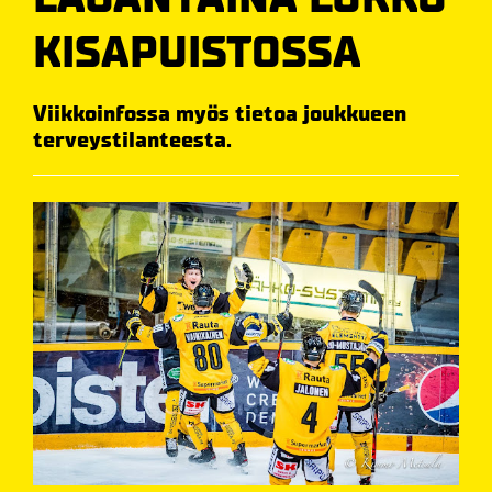
KISAPUISTOSSA
Viikkoinfossa myös tietoa joukkueen
terveystilanteesta.