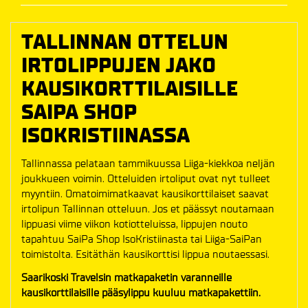
TALLINNAN OTTELUN
IRTOLIPPUJEN JAKO
KAUSIKORTTILAISILLE
SAIPA SHOP
ISOKRISTIINASSA
Tallinnassa pelataan tammikuussa Liiga-kiekkoa neljän
joukkueen voimin. Otteluiden irtoliput ovat nyt tulleet
myyntiin. Omatoimimatkaavat kausikorttilaiset saavat
irtolipun Tallinnan otteluun. Jos et päässyt noutamaan
lippuasi viime viikon kotiotteluissa, lippujen nouto
tapahtuu SaiPa Shop IsoKristiinasta tai Liiga-SaiPan
toimistolta. Esitäthän kausikorttisi lippua noutaessasi.
Saarikoski Travelsin matkapaketin varanneille
kausikorttilaisille pääsylippu kuuluu matkapakettiin.