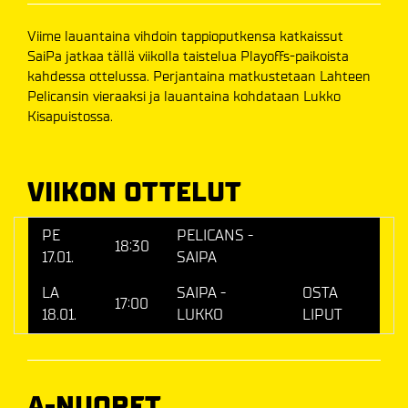
Viime lauantaina vihdoin tappioputkensa katkaissut
SaiPa jatkaa tällä viikolla taistelua Playoffs-paikoista
kahdessa ottelussa. Perjantaina matkustetaan Lahteen
Pelicansin vieraaksi ja lauantaina kohdataan Lukko
Kisapuistossa.
VIIKON OTTELUT
PE
PELICANS -
18:30
17.01.
SAIPA
LA
SAIPA -
OSTA
17:00
18.01.
LUKKO
LIPUT
A-NUORET