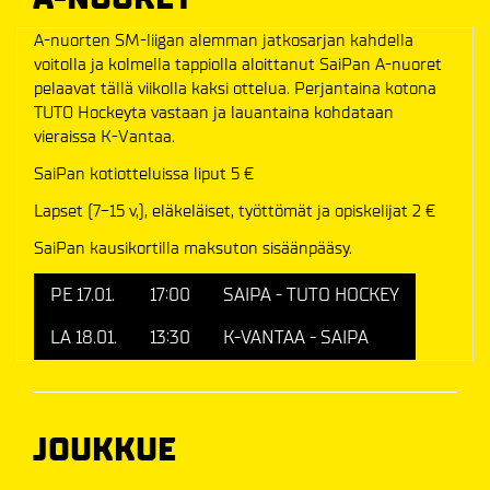
A-nuorten SM-liigan alemman jatkosarjan kahdella
voitolla ja kolmella tappiolla aloittanut SaiPan A-nuoret
pelaavat tällä viikolla kaksi ottelua. Perjantaina kotona
TUTO Hockeyta vastaan ja lauantaina kohdataan
vieraissa K-Vantaa.
SaiPan kotiotteluissa liput 5 €
Lapset (7-15 v,), eläkeläiset, työttömät ja opiskelijat 2 €
SaiPan kausikortilla maksuton sisäänpääsy.
PE 17.01.
17:00
SAIPA - TUTO HOCKEY
LA 18.01.
13:30
K-VANTAA - SAIPA
JOUKKUE