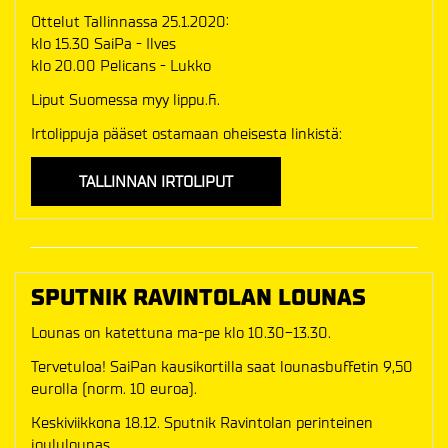
Ottelut Tallinnassa 25.1.2020:
klo 15.30 SaiPa - Ilves
klo 20.00 Pelicans - Lukko
Liput Suomessa myy lippu.fi.
Irtolippuja pääset ostamaan oheisesta linkistä:
TALLINNAN IRTOLIPUT
SPUTNIK RAVINTOLAN LOUNAS
Lounas on katettuna ma-pe klo 10.30-13.30.
Tervetuloa! SaiPan kausikortilla saat lounasbuffetin 9,50
eurolla (norm. 10 euroa).
Keskiviikkona 18.12. Sputnik Ravintolan perinteinen
joululounas.