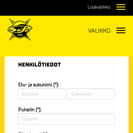
Navig
Navig
HENKILÖTIEDOT
Etu- ja sukunimi (*):
Puhelin (*):