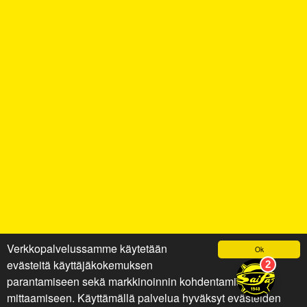
Verkkopalvelussamme käytetään
Ok
evästeitä käyttäjäkokemuksen
parantamiseen sekä markkinoinnin kohdentamiseen ja
mittaamiseen. Käyttämällä palvelua hyväksyt evästeiden