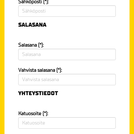
Sähköposti (*):
SALASANA
Salasana (*):
Vahvista salasana (*):
YHTEYSTIEDOT
Katuosoite (*):