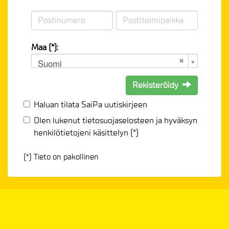
Maa (*):
Suomi
Rekisteröidy
Haluan tilata SaiPa uutiskirjeen
Olen lukenut
tietosuojaselosteen
ja hyväksyn
henkilötietojeni käsittelyn (*)
(*) Tieto on pakollinen