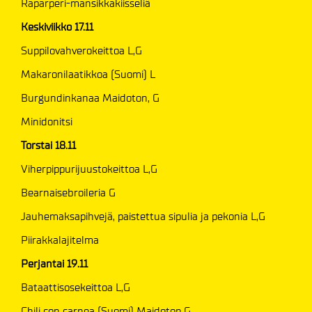
Raparperi-mansikkakiisseliä
Keskiviikko 17.11
Suppilovahverokeittoa L,G
Makaronilaatikkoa (Suomi) L
Burgundinkanaa Maidoton, G
Minidonitsi
Torstai 18.11
Viherpippurijuustokeittoa L,G
Bearnaisebroileria G
Jauhemaksapihvejä, paistettua sipulia ja pekonia L,G
Piirakkalajitelma
Perjantai 19.11
Bataattisosekeittoa L,G
Chili con carnea (Suomi) Maidoton,G