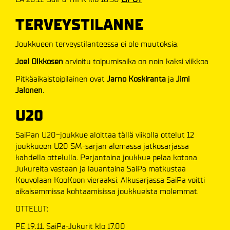
TERVEYSTILANNE
Joukkueen terveystilanteessa ei ole muutoksia.
Joel Olkkosen
arvioitu toipumisaika on noin kaksi viikkoa
Pitkäaikaistoipilainen ovat
Jarno Koskiranta
ja
Jimi
Jalonen
.
U20
SaiPan U20-joukkue aloittaa tällä viikolla ottelut 12
joukkueen U20 SM-sarjan alemassa jatkosarjassa
kahdella ottelulla. Perjantaina joukkue pelaa kotona
Jukureita vastaan ja lauantaina SaiPa matkustaa
Kouvolaan KooKoon vieraaksi. Alkusarjassa SaiPa voitti
aikaisemmissa kohtaamisissa joukkueista molemmat.
OTTELUT:
PE 19.11. SaiPa-Jukurit klo 17.00