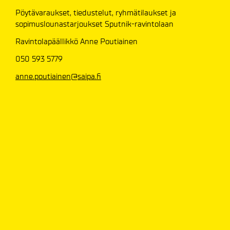
Pöytävaraukset, tiedustelut, ryhmätilaukset ja
sopimuslounastarjoukset Sputnik-ravintolaan
Ravintolapäällikkö Anne Poutiainen
050 593 5779
anne.poutiainen@saipa.fi