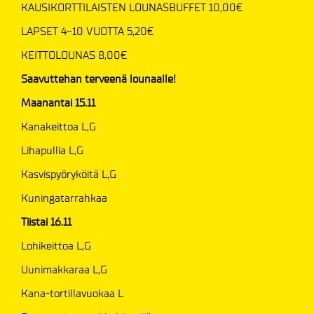
KAUSIKORTTILAISTEN LOUNASBUFFET 10,00€
LAPSET 4-10 VUOTTA 5,20€
​​​​​​​KEITTOLOUNAS 8,00€
Saavuttehan terveenä lounaalle!
Maanantai 15.11
Kanakeittoa L,G
Lihapullia L,G
Kasvispyöryköitä L,G
Kuningatarrahkaa
Tiistai 16.11
Lohikeittoa L,G
Uunimakkaraa L,G
Kana-tortillavuokaa L