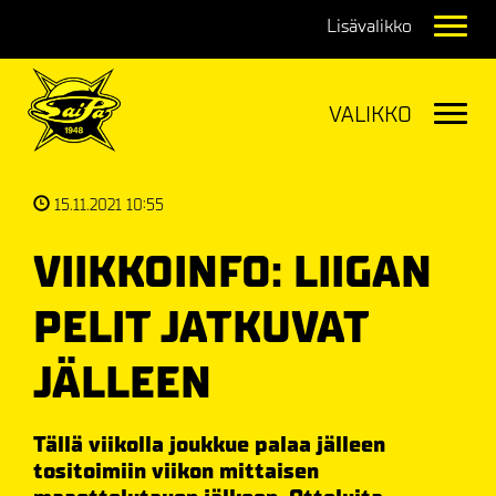
Navig
Navig
15.11.2021 10:55
VIIKKOINFO: LIIGAN
PELIT JATKUVAT
JÄLLEEN
Tällä viikolla joukkue palaa jälleen
tositoimiin viikon mittaisen