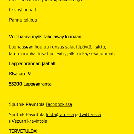
Crisbykanaa L
Pannukakkua
Voit hakea myös take away lounaan.
Lounaaseen kuuluu runsas salaattipöytä, keitto,
lämminruoka, leivät ja levite, jälkiruoka, sekä juomat.
Lappeenrannan jäähalli
Kisakatu 9
53200 Lappeenranta
Sputnik Ravintola
Facebookissa
Sputnik Ravintola
Instagramissa
ja
twitterissä
@/sputnikravintola
TERVETULOA!