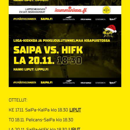
OTTELUT:
KE 17.11. SaiPa-KalPa klo 18.30
LIPUT
TO 18.11. Pelicans-SaiPa klo 18.30
LA 20.11. SaiPa-HIFK klo 18.30
LIPUT