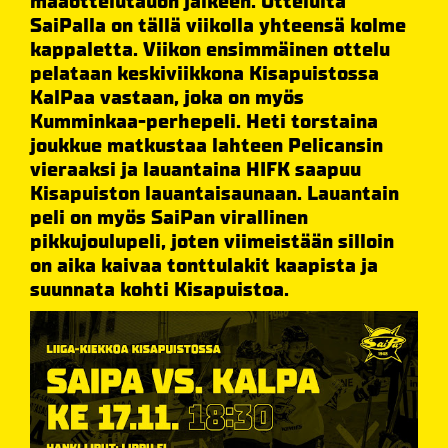
maaottelutauon jälkeen. Otteluita
SaiPalla on tällä viikolla yhteensä kolme
kappaletta. Viikon ensimmäinen ottelu
pelataan keskiviikkona Kisapuistossa
KalPaa vastaan, joka on myös
Kumminkaa-perhepeli. Heti torstaina
joukkue matkustaa lahteen Pelicansin
vieraaksi ja lauantaina HIFK saapuu
Kisapuiston lauantaisaunaan. Lauantain
peli on myös SaiPan virallinen
pikkujoulupeli, joten viimeistään silloin
on aika kaivaa tonttulakit kaapista ja
suunnata kohti Kisapuistoa.