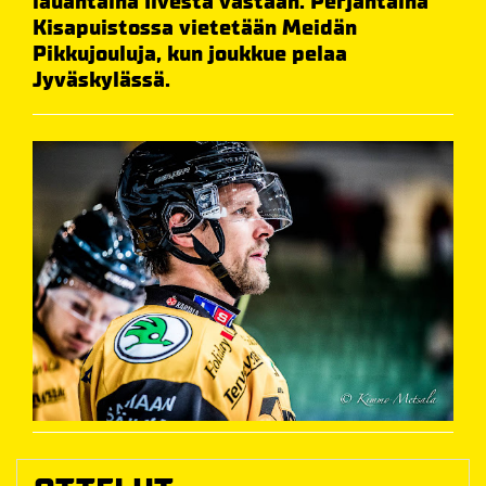
lauantaina Ilvestä vastaan. Perjantaina
Kisapuistossa vietetään Meidän
Pikkujouluja, kun joukkue pelaa
Jyväskylässä.