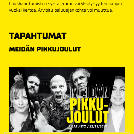
Loukkaantumisten syistä emme voi yksityisyyden suojan
vuoksi kertoa. Arvioitu paluuajankohta voi muuttua.
TAPAHTUMAT
MEIDÄN PIKKUJOULUT