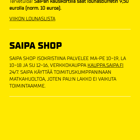
Tervetuloa!
SaiPan kausikortilla saat lounasbuffetin 9,50
eurolla (norm. 10 euroa).
VIIKON LOUNASLISTA​​​​​​​
SAIPA SHOP
SAIPA SHOP ISOKRISTIINA PALVELEE MA-PE 10-19, LA
10-18 JA SU 12-16, VERKKOKAUPPA
KAUPPA.SAIPA.FI
24/7. SAIPA KÄYTTÄÄ TOIMITUSKUMPPANINAAN
MATKAHUOLTOA, JOTEN PAU:N LAKKO EI VAIKUTA
TOIMINTAAMME.