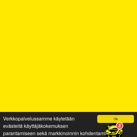
Verkkopalvelussamme käytetään
Ok
evästeitä käyttäjäkokemuksen
parantamiseen sekä markkinoinnin kohdentamiseen ja