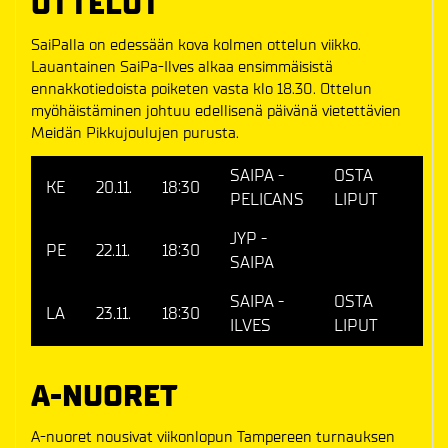
OTTELUT
SaiPalla on edessään kova kolmen ottelun viikko.
Lauantainen SaiPa-Ilves alkaa ensimmäisistä
ennakkotiedoista poiketen vasta klo 18.30. Ottelun
myöhäistäminen johtuu edellisenä päivänä vietettävien
Meidän Pikkujoulujen purusta.
SAIPA -
OSTA
KE
20.11.
18:30
PELICANS
LIPUT
JYP -
PE
22.11.
18:30
SAIPA
SAIPA -
OSTA
LA
23.11.
18:30
ILVES
LIPUT
A-NUORET
A-nuoret nousivat viikonlopun Tampereen turnauksen