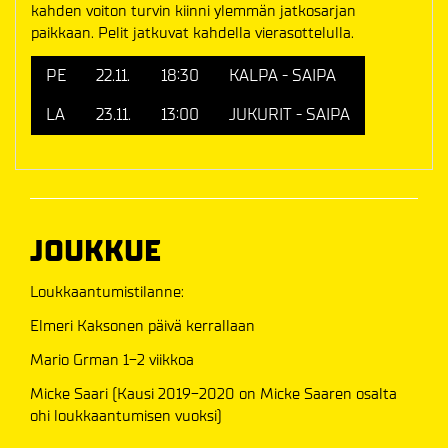
kahden voiton turvin kiinni ylemmän jatkosarjan
paikkaan. Pelit jatkuvat kahdella vierasottelulla.
PE
22.11.
18:30
KALPA - SAIPA
LA
23.11.
13:00
JUKURIT - SAIPA
JOUKKUE
Loukkaantumistilanne:
Elmeri Kaksonen päivä kerrallaan
Mario Grman 1-2 viikkoa
Micke Saari (Kausi 2019-2020 on Micke Saaren osalta
ohi loukkaantumisen vuoksi)