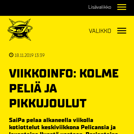
Navig
Navig
18.11.2019 13:39
VIIKKOINFO: KOLME
PELIÄ JA
PIKKUJOULUT
SaiPa pelaa alkaneella viikolla
kotiottelut keskiviikkona Pelicansia ja