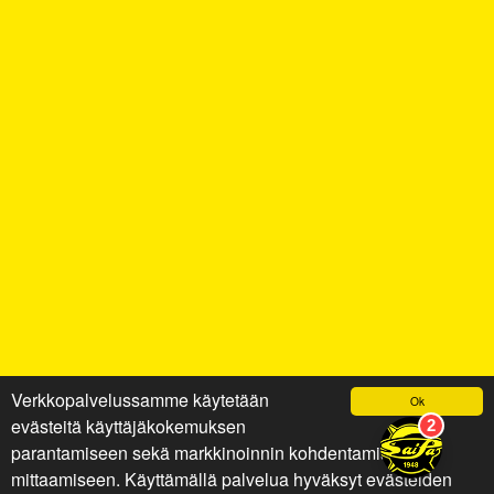
Verkkopalvelussamme käytetään
Ok
evästeitä käyttäjäkokemuksen
parantamiseen sekä markkinoinnin kohdentamiseen ja
mittaamiseen. Käyttämällä palvelua hyväksyt evästeiden