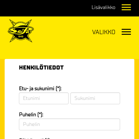
Navig
Navig
HENKILÖTIEDOT
Etu- ja sukunimi (*):
Puhelin (*):