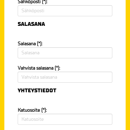
Sähköposti (*):
SALASANA
Salasana (*):
Vahvista salasana (*):
YHTEYSTIEDOT
Katuosoite (*):