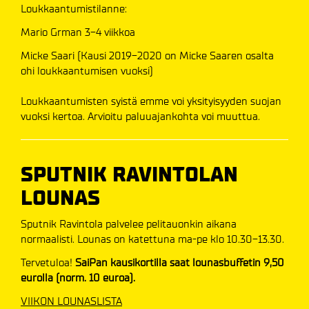
Loukkaantumistilanne:
Mario Grman 3-4 viikkoa
Micke Saari (Kausi 2019-2020 on Micke Saaren osalta
ohi loukkaantumisen vuoksi)
Loukkaantumisten syistä emme voi yksityisyyden suojan
vuoksi kertoa. Arvioitu paluuajankohta voi muuttua.
SPUTNIK RAVINTOLAN
LOUNAS
Sputnik Ravintola palvelee pelitauonkin aikana
normaalisti. Lounas on katettuna ma-pe klo 10.30-13.30.
Tervetuloa!
SaiPan kausikortilla saat lounasbuffetin 9,50
eurolla (norm. 10 euroa).
VIIKON LOUNASLISTA​​​​​​​