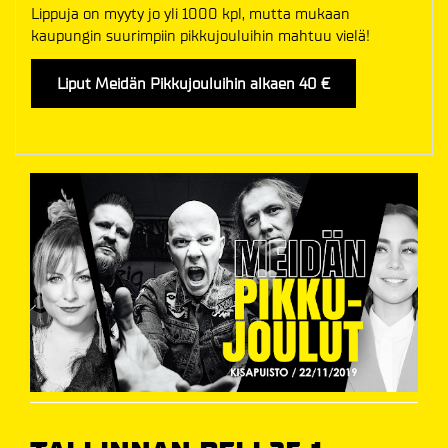
Lippuja on myyty jo yli 1000 kpl, mutta mukaan
kaupungin suurimpiin pikkujouluihin mahtuu vielä!
Liput Meidän Pikkujouluihin alkaen 40 €