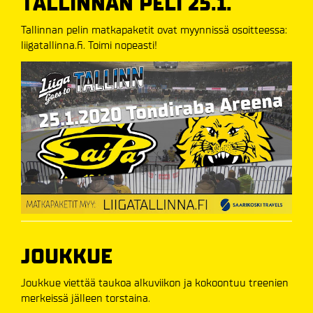
TALLINNAN PELI 25.1.
Tallinnan pelin matkapaketit ovat myynnissä osoitteessa:
liigatallinna.fi. Toimi nopeasti!
JOUKKUE
Joukkue viettää taukoa alkuviikon ja kokoontuu treenien
merkeissä jälleen torstaina.