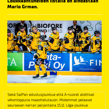
Loukkaantuneiden listalla on ainoastaan
Mario Grman.
Sekä SaiPan edustusjoukkue että A-nuoret aloittivat
viikonloppuna maaottelutauon. Molemmat pelaavat
seuraavan kerran perjantaina 15.11. Liiga-joukkue