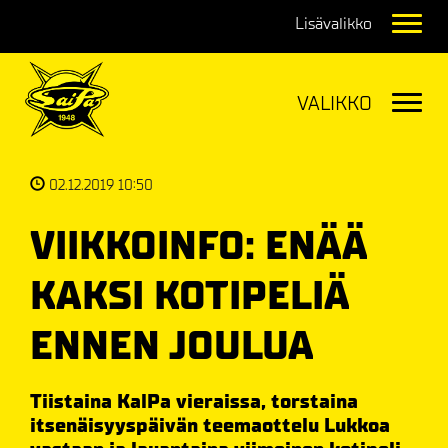
Navig
Navig
02.12.2019 10:50
VIIKKOINFO: ENÄÄ
KAKSI KOTIPELIÄ
ENNEN JOULUA
Tiistaina KalPa vieraissa, torstaina
itsenäisyyspäivän teemaottelu Lukkoa