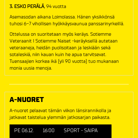
3. ESKO PERÄLÄ
, 94 vuotta
Asemasodan aikana Loimolassa. Hänen yksikkönsä
tuhosi 6-7 vihollisen hyökkäysvaunua panssarinyrkeillä.
Ottelussa on suoritetaan myös keräys. Sotiemme
Veteraanit I Sotiemme Naiset -keräyksellä autetaan
veteraaneja, heidän puolisoitaan ja leskiään sekä
sotaleskiä, niin kauan kuin he apua tarvitsevat.
Tuensaajien korkea ikä (yli 90 vuotta) tuo mukanaan
monia uusia menoja.
A-NUORET
A-nuoret pelaavat tämän viikon länsirannikolla ja
jatkavat taistelua ylemmän jatkosarjan paikasta.
PE 06.12.
16:00
SPORT - SAIPA