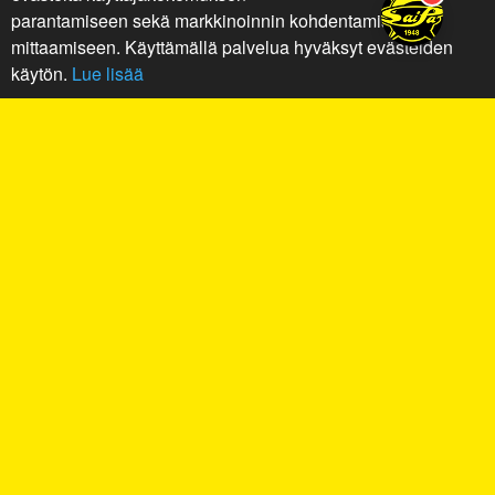
parantamiseen sekä markkinoinnin kohdentamiseen ja
mittaamiseen. Käyttämällä palvelua hyväksyt evästeiden
käytön.
Lue lisää