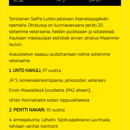
Torstainen SaiPa-Lukko pelataan Itsenäisyyspäivän
teemalla. Ottelussa on kunniavieraana peräti 20
sotiemme veteraania, heidän puolisoaan ja sotaleskeä.
Kaukaan mieslaulajat esittävät ennen ottelua Maamme-
laulun.
Avauskiekon saapuu pudottamaan kolme sotiemme
veteraania:
1. UNTO HAKULI,
97 vuotta
JR 5, konekiväärikomppania, jatkosodan veteraani
Ensin Maaselässä (vuodesta 1942 alkaen),
sitten Kannaksella sodan loppuvaiheessa
2. PENTTI NAKARI
, 91 vuotta
4. armeijakunta. Lähetti. Sijoituspaikkana Lauritsala,
tehtaan vanhat konttorit