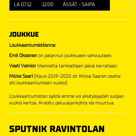
LA 07.12.
12:00
ÄSSÄT - SAIPA
JOUKKUE
Loukkaantumistilanne:
Emil Oksanen
on palannut joukkueen vahvuuteen.
Veeti Vainion
tilannetta tarkkaillaan päivä kerrallaan.
Micke Saari
(Kausi 2019-2020 on Micke Saaren osalta
ohi loukkaantumisen vuoksi)
Loukkaantumisten syistä emme voi yksityisyyden suojan
vuoksi kertoa. Arvioitu paluuajankohta voi muuttua.
SPUTNIK RAVINTOLAN