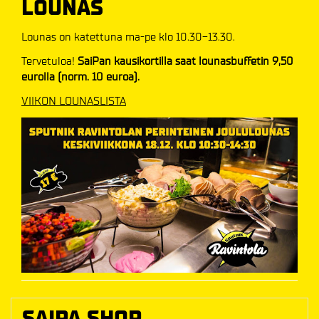
LOUNAS
Lounas on katettuna ma-pe klo 10.30-13.30.
Tervetuloa!
SaiPan kausikortilla saat lounasbuffetin 9,50
eurolla (norm. 10 euroa).
VIIKON LOUNASLISTA​​​​​​​
SAIPA SHOP