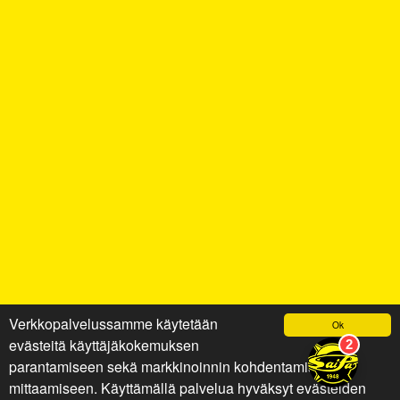
Verkkopalvelussamme käytetään
Ok
evästeitä käyttäjäkokemuksen
parantamiseen sekä markkinoinnin kohdentamiseen ja
mittaamiseen. Käyttämällä palvelua hyväksyt evästeiden