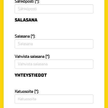
Sähköposti (*):
SALASANA
Salasana (*):
Vahvista salasana (*):
YHTEYSTIEDOT
Katuosoite (*):