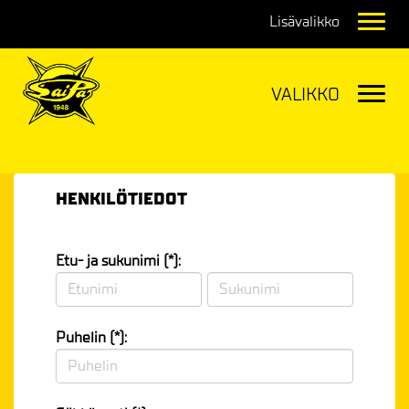
Navig
Navig
HENKILÖTIEDOT
Etu- ja sukunimi (*):
Puhelin (*):