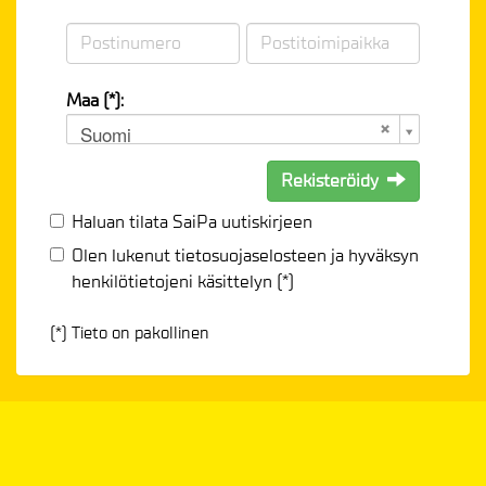
Maa (*):
Suomi
Rekisteröidy
Haluan tilata SaiPa uutiskirjeen
Olen lukenut
tietosuojaselosteen
ja hyväksyn
henkilötietojeni käsittelyn (*)
(*) Tieto on pakollinen