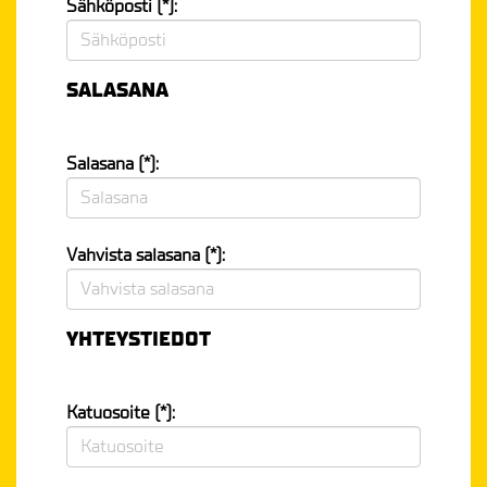
Sähköposti (*):
SALASANA
Salasana (*):
Vahvista salasana (*):
YHTEYSTIEDOT
Katuosoite (*):