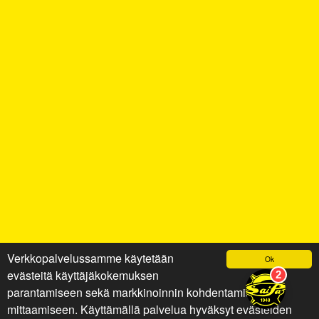
Verkkopalvelussamme käytetään
Ok
evästeitä käyttäjäkokemuksen
parantamiseen sekä markkinoinnin kohdentamiseen ja
mittaamiseen. Käyttämällä palvelua hyväksyt evästeiden