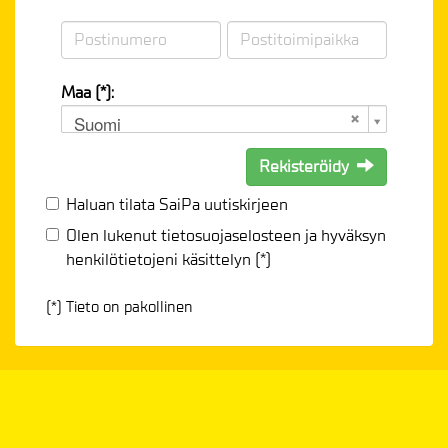
Maa (*):
Suomi
Rekisteröidy
Haluan tilata SaiPa uutiskirjeen
Olen lukenut
tietosuojaselosteen
ja hyväksyn
henkilötietojeni käsittelyn (*)
(*) Tieto on pakollinen