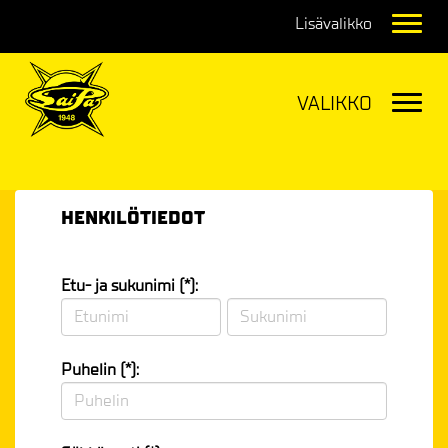
Navig
Navig
HENKILÖTIEDOT
Etu- ja sukunimi (*):
Puhelin (*):