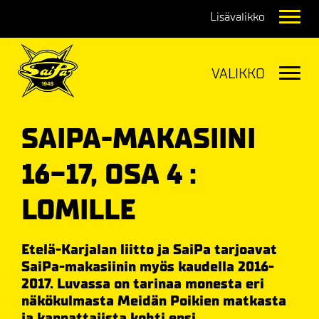
Navig
Navig
SAIPA-MAKASIINI
16-17, OSA 4 :
LOMILLE
Etelä-Karjalan liitto ja SaiPa tarjoavat
SaiPa-makasiinin myös kaudella 2016-
2017. Luvassa on tarinaa monesta eri
näkökulmasta Meidän Poikien matkasta
ja kannattajista kohti ensi...