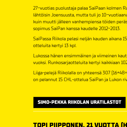
27-vuotias puolustaja palaa SaiPaan kolmen R
lähtöisin Joensuusta, mutta tuli jo 10-vuotiaa
kuin muutti jälleen vanhempiensa töiden perä
sopimus SaiPan kanssa kaudelle 2012-2013.
SaiPassa Riikola pelasi neljän kauden aikana 15
otteluita kertyi 13 kpl.
Lukossa hänen ensimmäinen ja viimeinen kaute
vuoksi. Runkosarjaotteluita kertyi kaikkiaan 102
Liiga-pelejä Riikolalla on yhteensä 307 (16+48=
on pelannut 15 CHL-ottelua SaiPan ja Lukon riv
SIMO-PEKKA RIIKOLAN URATILASTOT
TOPI PIIPPONEN, 21 VUOTTA (