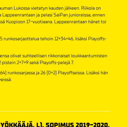
auman Lukossa vietetyn kauden jälkeen. Riikola on
na Lappeenrantaan ja pelasi SaiPan junioreissa, ennen
ssä Kuopioon 17-vuotiaana. Lappeenrantaan hänet toi
5 runkosarjaottelua tehoin 12+34=46, lisäksi Playoffs-
nsa olivat suhteellisen rikkonaiset loukkaantumisten
 pistein 2+7=9 sekä Playoffs-pelejä 7.
64) runkosarjassa ja 26 (0+2) Playoffseissa. Lisäksi hän
eissä.
HYÖKKÄÄJÄ, L). SOPIMUS 2019-2020,