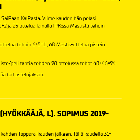
N
e SaiPaan KalPasta. Viime kauden hän pelasi
0+2 ja 25 ottelua lainalla IPK:ssa Mestistä tehoin
ttelua tehoin 6+5=11, 68 Mestis-ottelua pistein
iste/peli tahtia tehden 98 ottelussa tehot 48+46=94.
tää tarkastelujakson.
(HYÖKKÄÄJÄ, L). SOPIMUS 2019-
 kahden Tappara-kauden jälkeen. Tällä kaudella 31-