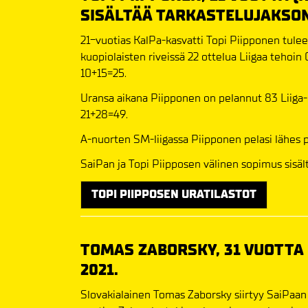
SISÄLTÄÄ TARKASTELUJAKSO
21-vuotias KalPa-kasvatti Topi Piipponen tule
kuopiolaisten riveissä 22 ottelua Liigaa tehoin 
10+15=25.
Uransa aikana Piipponen on pelannut 83 Liiga-o
21+28=49.
A-nuorten SM-liigassa Piipponen pelasi lähes p
SaiPan ja Topi Piipposen välinen sopimus sisäl
TOPI PIIPPOSEN URATILASTOT
TOMAS ZABORSKY, 31 VUOTTA 
2021.
Slovakialainen Tomas Zaborsky siirtyy SaiPaan