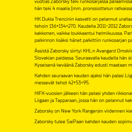
vuotias Zaborsky teki runkosarjassa pelaamissa
hän teki 4 maalia (mm. pronssiottelun ratkais
HK Dukla Trencinin kasvatti on pelannut urallaa
tehoin 136+134=270. Kaudella 2011-2012 Zaborsky
kakkonen, vaikka loukkaantui helmikuussa. Par
palkinnon lisäksi hänet palkittiin runkosarjan 
Ässistä Zaborsky siirtyi KHL:n Avangard Omski
Slovakian paidassa. Seuraavalla kaudella hän s
Kyseisenä keväänä Zaborsky edusti maataan my
Kahden seuraavan kauden ajaksi hän palasi Liiga
messevät tehot 42+53=95.
HIFK-vuosien jälkeen hän pelasi yhden rikkona
Liigaan ja Tapparaan, jossa hän on pelannut kaks
Zaborsky on New York Rangersin viidennen kie
Zaborsky tulee SaiPaan kahden kauden sopimu