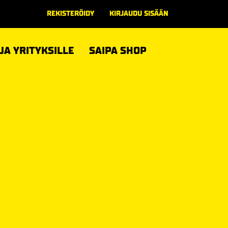
REKISTERÖIDY
KIRJAUDU SISÄÄN
 JA YRITYKSILLE
SAIPA SHOP