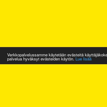
Verkkopalvelussamme käytetään evästeitä käyttäjäkok
palvelua hyväksyt evästeiden käytön.
Lue lisää