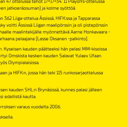
an 47 ottelussa tehot 17+17=34. 11 Playoffs-ottelussa
seen jatkoeräosuman) ja kolme syöttöä.
n 362 Liiga-ottelua Ässissä, HIFK:ssa ja Tapparassa
 voitti Ässissä Liigan maalipörssin ja oli pistepörssin
haalle maalintekijälle myönnettävä Aarne Honkavaara -
parhaana pelaajana (Lasse Oksanen -palkinto).
in. Kyseisen kauden päätteeksi hän pelasi MM-kisoissa
iirtyi Omskista kesken kauden Salavat Yulaev Ufaan.
ös Olympialaisissa.
an ja HIFK:n, jossa hän teki 115 runkosarjaottelussa
isen kauden SHL:n Brynäsissä, kunnes palasi jälleen
i edellistä kautta.
rroksen varaus vuodelta 2006.
ksella.