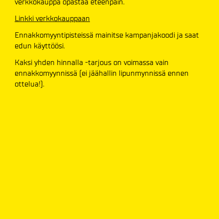
verkkokauppa opastaa eteenpäin.
Linkki verkkokauppaan
Ennakkomyyntipisteissä mainitse kampanjakoodi ja saat
edun käyttöösi.
Kaksi yhden hinnalla -tarjous on voimassa vain
ennakkomyynnissä (ei jäähallin lipunmynnissä ennen
ottelua!).