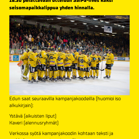
18.30 pelattavaan otteluun SaiPa-Ilves kaksi
seisomapaikkalippua yhden hinnalla.
Edun saat seuraavilla kampanjakoodeilla (huomioi iso
alkukirjain):
Ystävä (aikuisten liput)
Kaveri (alennusryhmät)
Verkossa syötä kampanjakoodin kohtaan teksti ja