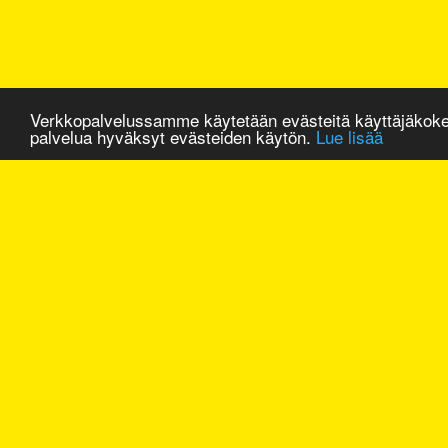
Verkkopalvelussamme käytetään evästeitä käyttäjäkok
palvelua hyväksyt evästeiden käytön.
Lue lisää