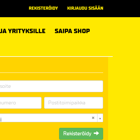
REKISTERÖIDY
KIRJAUDU SISÄÄN
 JA YRITYKSILLE
SAIPA SHOP
i
Rekisteröidy